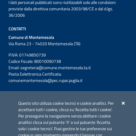
I dati personali pubblicati sono riutilizzabili solo alle condizioni
previste dalla direttiva comunitaria 2003/98/CE e dal d.lgs.
36/2006
CONTATTI
Comune di Montemesola
Via Roma 23 - 74020 Montemesola (TA)
P.IVA: 01749850739
Codice fiscale: 80010090738
Email:
segreteria@comune.montemesola.ta.it
Posta Eelettronica Certificata:
comunemontemesola@pec.rupar.puglia.it
Iniziativa finanziata con risorse del POC Puglia 2014-2020. Asse II.
Azione 2.3.
Questo sito utilizza cookie tecnici e cookie analitici. Per
accettare tutti i cookie, clicca su 'Accetta tutti i cookie'.
Per proseguire la navigazione senza abilitare i cookie
analitici clicca sul pulsante 'X' o sul pulsante 'Accetta
solo i cookie tecnici'. Puoi gestire le tue preferenze sui
cookie in ogni momento riaprendo il banner con