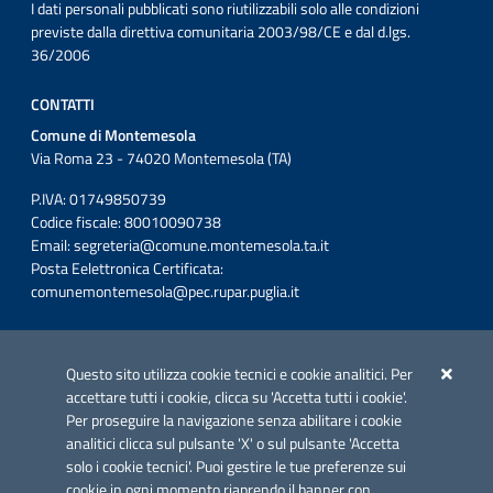
I dati personali pubblicati sono riutilizzabili solo alle condizioni
previste dalla direttiva comunitaria 2003/98/CE e dal d.lgs.
36/2006
CONTATTI
Comune di Montemesola
Via Roma 23 - 74020 Montemesola (TA)
P.IVA: 01749850739
Codice fiscale: 80010090738
Email:
segreteria@comune.montemesola.ta.it
Posta Eelettronica Certificata:
comunemontemesola@pec.rupar.puglia.it
Iniziativa finanziata con risorse del POC Puglia 2014-2020. Asse II.
Azione 2.3.
Questo sito utilizza cookie tecnici e cookie analitici. Per
accettare tutti i cookie, clicca su 'Accetta tutti i cookie'.
Per proseguire la navigazione senza abilitare i cookie
analitici clicca sul pulsante 'X' o sul pulsante 'Accetta
solo i cookie tecnici'. Puoi gestire le tue preferenze sui
cookie in ogni momento riaprendo il banner con