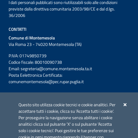
I dati personali pubblicati sono riutilizzabili solo alle condizioni
previste dalla direttiva comunitaria 2003/98/CE e dal d.lgs.
36/2006
CONTATTI
Comune di Montemesola
Via Roma 23 - 74020 Montemesola (TA)
P.IVA: 01749850739
Codice fiscale: 80010090738
Email:
segreteria@comune.montemesola.ta.it
Posta Eelettronica Certificata:
comunemontemesola@pec.rupar.puglia.it
Iniziativa finanziata con risorse del POC Puglia 2014-2020. Asse II.
Azione 2.3.
Questo sito utilizza cookie tecnici e cookie analitici. Per
accettare tutti i cookie, clicca su 'Accetta tutti i cookie'.
Per proseguire la navigazione senza abilitare i cookie
analitici clicca sul pulsante 'X' o sul pulsante 'Accetta
solo i cookie tecnici'. Puoi gestire le tue preferenze sui
cookie in ogni momento riaprendo il banner con