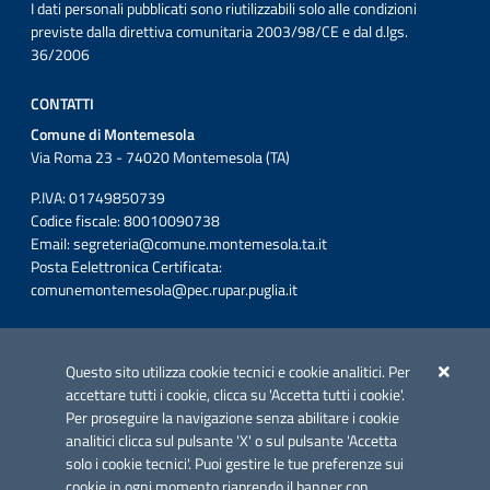
I dati personali pubblicati sono riutilizzabili solo alle condizioni
previste dalla direttiva comunitaria 2003/98/CE e dal d.lgs.
36/2006
CONTATTI
Comune di Montemesola
Via Roma 23 - 74020 Montemesola (TA)
P.IVA: 01749850739
Codice fiscale: 80010090738
Email:
segreteria@comune.montemesola.ta.it
Posta Eelettronica Certificata:
comunemontemesola@pec.rupar.puglia.it
Iniziativa finanziata con risorse del POC Puglia 2014-2020. Asse II.
Azione 2.3.
Questo sito utilizza cookie tecnici e cookie analitici. Per
accettare tutti i cookie, clicca su 'Accetta tutti i cookie'.
Per proseguire la navigazione senza abilitare i cookie
analitici clicca sul pulsante 'X' o sul pulsante 'Accetta
solo i cookie tecnici'. Puoi gestire le tue preferenze sui
cookie in ogni momento riaprendo il banner con