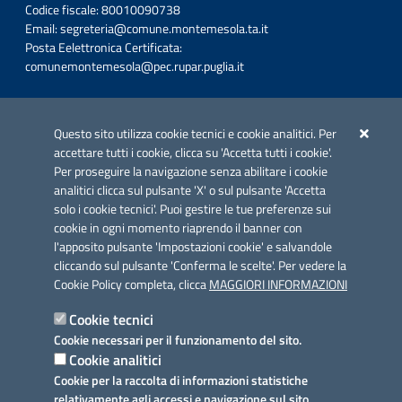
Codice fiscale: 80010090738
Email:
segreteria@comune.montemesola.ta.it
Posta Eelettronica Certificata:
comunemontemesola@pec.rupar.puglia.it
Iniziativa finanziata con risorse del POC Puglia 2014-2020. Asse II.
Azione 2.3.
Questo sito utilizza cookie tecnici e cookie analitici. Per
accettare tutti i cookie, clicca su 'Accetta tutti i cookie'.
Per proseguire la navigazione senza abilitare i cookie
analitici clicca sul pulsante 'X' o sul pulsante 'Accetta
solo i cookie tecnici'. Puoi gestire le tue preferenze sui
cookie in ogni momento riaprendo il banner con
Link utili
l'apposito pulsante 'Impostazioni cookie' e salvandole
Informativa privacy
cliccando sul pulsante 'Conferma le scelte'. Per vedere la
Cookie Policy completa, clicca
MAGGIORI INFORMAZIONI
Cookie policy
Cookie tecnici
Dichiarazione di accessibilità
Cookie necessari per il funzionamento del sito.
Cookie analitici
Note legali
Cookie per la raccolta di informazioni statistiche
relativamente agli accessi e navigazione sul sito.