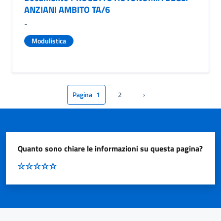
ANZIANI AMBITO TA/6
-
Modulistica
Pagina
1
2
›
Pagina successiva
Quanto sono chiare le informazioni su questa pagina?