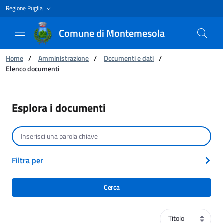
Regione Puglia
Comune di Montemesola
Ti trovi in:
Home
/
Amministrazione
/
Documenti e dati
/
Elenco documenti
Elenco documenti
Esplora i documenti
Cerca per testo
Filtra per
Cerca
Ordinamento