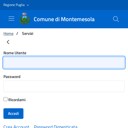
Regione Puglia
Comune di Montemesola
Ti trovi in:
Home
/
Servizi
Servizi
Login
Nome Utente
Password
Ricordami
Accedi
Crea Account
Password Dimenticata