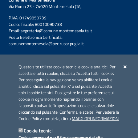
Comune di Montemesola
Via Roma 23 - 74020 Montemesola (TA)
P.IVA: 01749850739
Codice fiscale: 80010090738
Email:
segreteria@comune.montemesola.ta.it
Posta Eelettronica Certificata:
comunemontemesola@pec.rupar.puglia.it
Iniziativa finanziata con risorse del POC Puglia 2014-2020. Asse II.
Azione 2.3.
Questo sito utilizza cookie tecnici e cookie analitici. Per
accettare tutti i cookie, clicca su 'Accetta tutti i cookie'.
Per proseguire la navigazione senza abilitare i cookie
analitici clicca sul pulsante 'X' o sul pulsante 'Accetta
solo i cookie tecnici'. Puoi gestire le tue preferenze sui
cookie in ogni momento riaprendo il banner con
Link utili
l'apposito pulsante 'Impostazioni cookie' e salvandole
Informativa privacy
cliccando sul pulsante 'Conferma le scelte'. Per vedere la
Cookie Policy completa, clicca
MAGGIORI INFORMAZIONI
Cookie policy
Cookie tecnici
Dichiarazione di accessibilità
Cookie necessari per il funzionamento del sito.