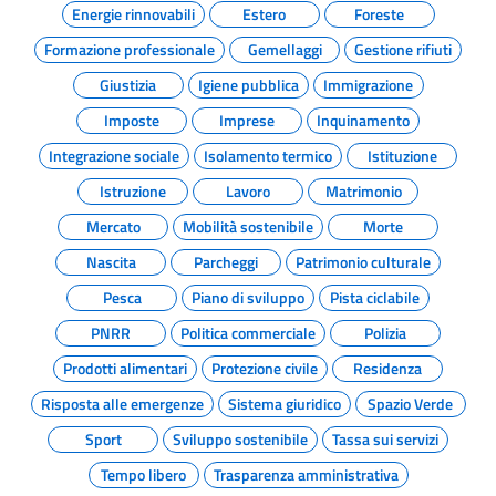
Energie rinnovabili
Estero
Foreste
Formazione professionale
Gemellaggi
Gestione rifiuti
Giustizia
Igiene pubblica
Immigrazione
Imposte
Imprese
Inquinamento
Integrazione sociale
Isolamento termico
Istituzione
Istruzione
Lavoro
Matrimonio
Mercato
Mobilità sostenibile
Morte
Nascita
Parcheggi
Patrimonio culturale
Pesca
Piano di sviluppo
Pista ciclabile
PNRR
Politica commerciale
Polizia
Prodotti alimentari
Protezione civile
Residenza
Risposta alle emergenze
Sistema giuridico
Spazio Verde
Sport
Sviluppo sostenibile
Tassa sui servizi
Tempo libero
Trasparenza amministrativa