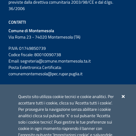
previste dalla direttiva comunitaria 2003/98/CE e dal d.lgs.
36/2006
CONTATTI
Comune di Montemesola
Via Roma 23 - 74020 Montemesola (TA)
P.IVA: 01749850739
Codice fiscale: 80010090738
Email:
segreteria@comune.montemesola.ta.it
Posta Eelettronica Certificata:
comunemontemesola@pec.rupar.puglia.it
Iniziativa finanziata con risorse del POC Puglia 2014-2020. Asse II.
Azione 2.3.
Questo sito utilizza cookie tecnici e cookie analitici. Per
accettare tutti i cookie, clicca su 'Accetta tutti i cookie'.
Per proseguire la navigazione senza abilitare i cookie
analitici clicca sul pulsante 'X' o sul pulsante 'Accetta
solo i cookie tecnici'. Puoi gestire le tue preferenze sui
cookie in ogni momento riaprendo il banner con
Link utili
l'apposito pulsante 'Impostazioni cookie' e salvandole