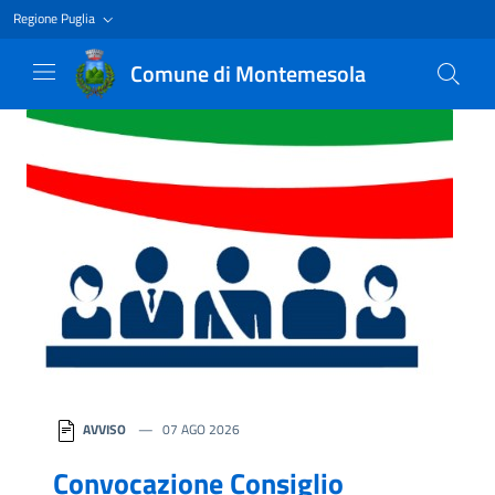
Regione Puglia
Comune di Montemesola
Homepage
AVVISO
07 AGO 2026
Convocazione Consiglio