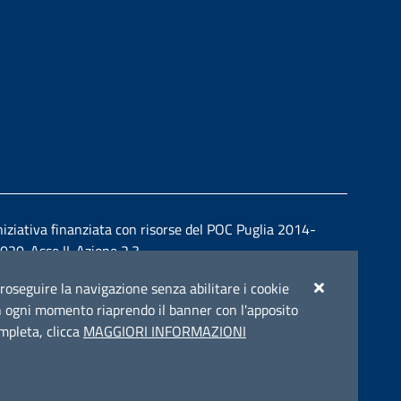
niziativa finanziata con risorse del POC Puglia 2014-
020. Asse II. Azione 2.3.
r proseguire la navigazione senza abilitare i cookie
e in ogni momento riaprendo il banner con l'apposito
ompleta, clicca
MAGGIORI INFORMAZIONI