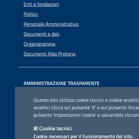
Enti e fondazioni
Politici
Personale Amministrativo
Documenti e dati
Organigramma
Documenti Albo Pretorio
AMMINISTRAZIONE TRASPARENTE
I dati personali pubblicati sono riutilizzabili solo alle
Questo sito utilizza cookie tecnici e cookie analitic
condizioni previste dalla direttiva comunitaria
analitici clicca sul pulsante 'X' o sul pulsante 'Ac
2003/98/CE e dal d.lgs. 36/2006
pulsante 'Impostazioni cookie' e salvandole cliccan
Cookie tecnici
Cookie necessari per il funzionamento del sito.