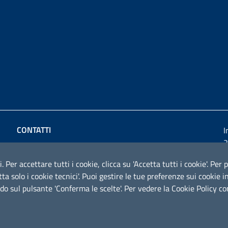
CONTATTI
I
2
Comune di Montemesola
Via Roma 23 - 74020 Montemesola (TA)
i. Per accettare tutti i cookie, clicca su 'Accetta tutti i cookie'. Pe
cetta solo i cookie tecnici'. Puoi gestire le tue preferenze sui cooki
P.IVA: 01749850739
do sul pulsante 'Conferma le scelte'. Per vedere la Cookie Policy c
Codice fiscale: 80010090738
Email:
segreteria@comune.montemesola.ta.it
Posta Eelettronica Certificata: