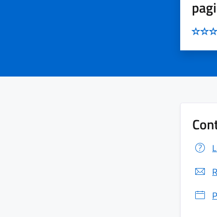
pag
Cont
L
R
P