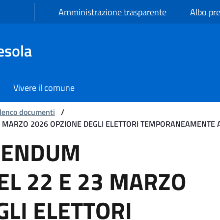
Amministrazione trasparente
Albo pre
esola
Vivere il comune
lenco documenti
/
3 MARZO 2026 OPZIONE DEGLI ELETTORI TEMPORANEAMENTE 
 CONFERMATIVO DEL 22 
RENDUM
L 22 E 23 MARZO
GLI ELETTORI