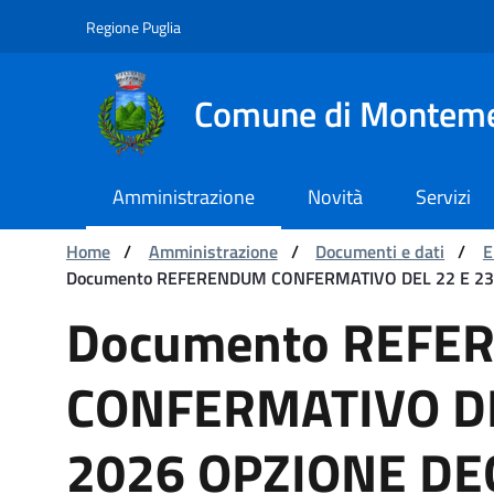
Navigazione
Salta al contenuto
Regione Puglia
Comune di Montem
Amministrazione
Novità
Servizi
Ti trovi in:
Home
/
Amministrazione
/
Documenti e dati
/
E
Documento REFERENDUM CONFERMATIVO DEL 22 E 2
Documento REFERENDUM
Documento REFE
CONFERMATIVO DE
2026 OPZIONE DE