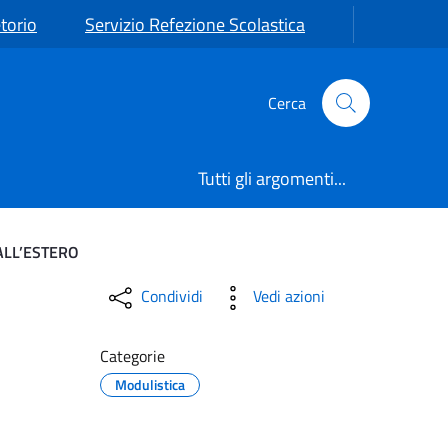
torio
Servizio Refezione Scolastica
Cerca
Tutti gli argomenti...
ALL’ESTERO
E 23 MARZO 2026 OPZIO
Condividi
Vedi azioni
Categorie
Modulistica