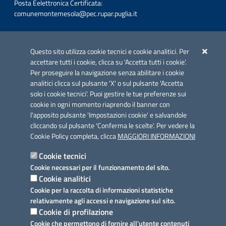
Posta Eelettronica Certificata:
comunemontemesola@pec.rupar.puglia.it
Iniziativa finanziata con risorse del POC Puglia 2014-2020. Asse II.
Azione 2.3.
Questo sito utilizza cookie tecnici e cookie analitici. Per
accettare tutti i cookie, clicca su 'Accetta tutti i cookie'.
Per proseguire la navigazione senza abilitare i cookie
analitici clicca sul pulsante 'X' o sul pulsante 'Accetta
solo i cookie tecnici'. Puoi gestire le tue preferenze sui
cookie in ogni momento riaprendo il banner con
Link utili
l'apposito pulsante 'Impostazioni cookie' e salvandole
Informativa privacy
cliccando sul pulsante 'Conferma le scelte'. Per vedere la
Cookie Policy completa, clicca
MAGGIORI INFORMAZIONI
Cookie policy
Cookie tecnici
Dichiarazione di accessibilità
Cookie necessari per il funzionamento del sito.
Cookie analitici
Note legali
Cookie per la raccolta di informazioni statistiche
relativamente agli accessi e navigazione sul sito.
Domande frequenti
Cookie di profilazione
Cookie che permettono di fornire all'utente contenuti