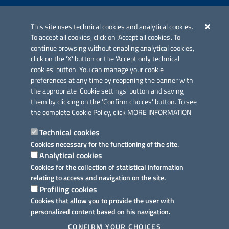
Iniziativa finanziata con risorse del POC Puglia 2014-2020. Asse II.
Azione 2.3.
This site uses technical cookies and analytical cookies.
To accept all cookies, click on 'Accept all cookies'. To
continue browsing without enabling analytical cookies,
click on the 'X' button or the 'Accept only technical
cookies' button. You can manage your cookie
preferences at any time by reopening the banner with
Link utili
the appropriate 'Cookie settings' button and saving
Informativa privacy
them by clicking on the 'Confirm choices' button. To see
the complete Cookie Policy, click
MORE INFORMATION
Cookie policy
Technical cookies
Dichiarazione di accessibilità
Cookies necessary for the functioning of the site.
Analytical cookies
Note legali
Cookies for the collection of statistical information
relating to access and navigation on the site.
Domande frequenti
Profiling cookies
Cookies that allow you to provide the user with
Richiesta assistenza
personalized content based on his navigation.
Prenotazione appuntamento
CONFIRM YOUR CHOICES