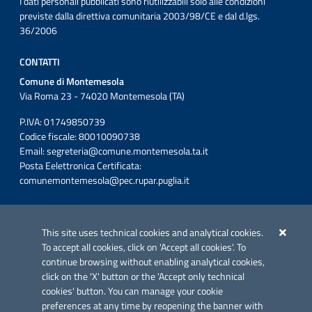
I dati personali pubblicati sono riutilizzabili solo alle condizioni
previste dalla direttiva comunitaria 2003/98/CE e dal d.lgs.
36/2006
CONTATTI
Comune di Montemesola
Via Roma 23 - 74020 Montemesola (TA)
P.IVA: 01749850739
Codice fiscale: 80010090738
Email:
segreteria@comune.montemesola.ta.it
Posta Eelettronica Certificata:
comunemontemesola@pec.rupar.puglia.it
Iniziativa finanziata con risorse del POC Puglia 2014-2020. Asse II.
Azione 2.3.
This site uses technical cookies and analytical cookies.
To accept all cookies, click on 'Accept all cookies'. To
continue browsing without enabling analytical cookies,
click on the 'X' button or the 'Accept only technical
cookies' button. You can manage your cookie
preferences at any time by reopening the banner with