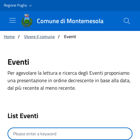
Regione Puglia
Comune di Montemesola
You are:
Home
/
Vivere il comune
/
Eventi
Eventi
Eventi
Per agevolare la lettura e ricerca degli Eventi proponiamo
una presentazione in ordine decrescente in base alla data,
dal più recente al meno recente.
List Eventi
Search by text