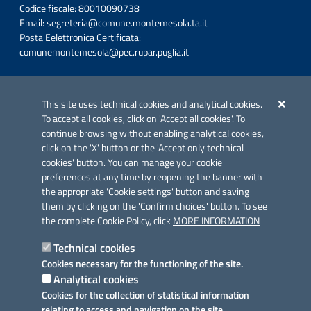
Codice fiscale: 80010090738
Email:
segreteria@comune.montemesola.ta.it
Posta Eelettronica Certificata:
comunemontemesola@pec.rupar.puglia.it
Iniziativa finanziata con risorse del POC Puglia 2014-2020. Asse II.
Azione 2.3.
This site uses technical cookies and analytical cookies.
To accept all cookies, click on 'Accept all cookies'. To
continue browsing without enabling analytical cookies,
click on the 'X' button or the 'Accept only technical
cookies' button. You can manage your cookie
preferences at any time by reopening the banner with
Link utili
the appropriate 'Cookie settings' button and saving
Informativa privacy
them by clicking on the 'Confirm choices' button. To see
the complete Cookie Policy, click
MORE INFORMATION
Cookie policy
Technical cookies
Dichiarazione di accessibilità
Cookies necessary for the functioning of the site.
Analytical cookies
Note legali
Cookies for the collection of statistical information
relating to access and navigation on the site.