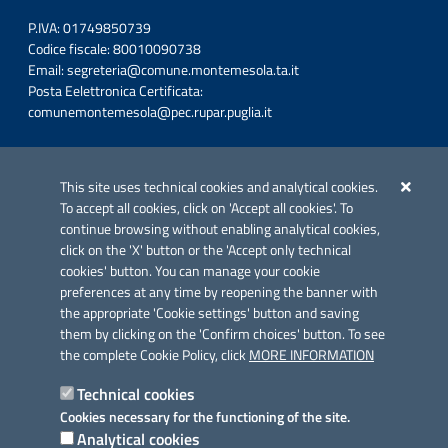
P.IVA: 01749850739
Codice fiscale: 80010090738
Email:
segreteria@comune.montemesola.ta.it
Posta Eelettronica Certificata:
comunemontemesola@pec.rupar.puglia.it
Iniziativa finanziata con risorse del POC Puglia 2014-2020. Asse II.
Azione 2.3.
This site uses technical cookies and analytical cookies.
To accept all cookies, click on 'Accept all cookies'. To
continue browsing without enabling analytical cookies,
click on the 'X' button or the 'Accept only technical
cookies' button. You can manage your cookie
preferences at any time by reopening the banner with
Link utili
the appropriate 'Cookie settings' button and saving
Informativa privacy
them by clicking on the 'Confirm choices' button. To see
the complete Cookie Policy, click
MORE INFORMATION
Cookie policy
Technical cookies
Dichiarazione di accessibilità
Cookies necessary for the functioning of the site.
Analytical cookies