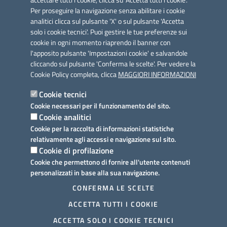
accettare tutti i cookie, clicca su 'Accetta tutti i cookie'.
Per proseguire la navigazione senza abilitare i cookie
analitici clicca sul pulsante 'X' o sul pulsante 'Accetta
solo i cookie tecnici'. Puoi gestire le tue preferenze sui
cookie in ogni momento riaprendo il banner con
Link utili
l'apposito pulsante 'Impostazioni cookie' e salvandole
Informativa privacy
cliccando sul pulsante 'Conferma le scelte'. Per vedere la
Cookie Policy completa, clicca
MAGGIORI INFORMAZIONI
Cookie policy
Cookie tecnici
Dichiarazione di accessibilità
Cookie necessari per il funzionamento del sito.
Cookie analitici
Note legali
Cookie per la raccolta di informazioni statistiche
relativamente agli accessi e navigazione sul sito.
Domande frequenti
Cookie di profilazione
Cookie che permettono di fornire all'utente contenuti
Richiesta assistenza
personalizzati in base alla sua navigazione.
Prenotazione appuntamento
CONFERMA LE SCELTE
ACCETTA TUTTI I COOKIE
Segnalazione disservizio
ACCETTA SOLO I COOKIE TECNICI
Mappa del sito