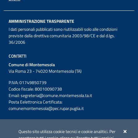
AMMINISTRAZIONE TRASPARENTE
I dati personali pubblicati sono riutilizzabili solo alle condizioni
previste dalla direttiva comunitaria 2003/98/CE e dal d.lgs.
36/2006
CONTATTI
Comune di Montemesola
Via Roma 23 - 74020 Montemesola (TA)
P.IVA: 01749850739
Codice fiscale: 80010090738
Email:
segreteria@comune.montemesola.ta.it
Posta Eelettronica Certificata:
comunemontemesola@pec.rupar.puglia.it
Iniziativa finanziata con risorse del POC Puglia 2014-2020. Asse II.
Azione 2.3.
Questo sito utilizza cookie tecnici e cookie analitici. Per