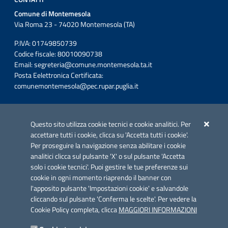
Comune di Montemesola
Via Roma 23 - 74020 Montemesola (TA)
P.IVA: 01749850739
Codice fiscale: 80010090738
Email:
segreteria@comune.montemesola.ta.it
Posta Eelettronica Certificata:
comunemontemesola@pec.rupar.puglia.it
Iniziativa finanziata con risorse del POC Puglia 2014-2020. Asse II.
Azione 2.3.
Questo sito utilizza cookie tecnici e cookie analitici. Per
accettare tutti i cookie, clicca su 'Accetta tutti i cookie'.
Per proseguire la navigazione senza abilitare i cookie
analitici clicca sul pulsante 'X' o sul pulsante 'Accetta
solo i cookie tecnici'. Puoi gestire le tue preferenze sui
cookie in ogni momento riaprendo il banner con
Link utili
l'apposito pulsante 'Impostazioni cookie' e salvandole
Informativa privacy
cliccando sul pulsante 'Conferma le scelte'. Per vedere la
Cookie Policy completa, clicca
MAGGIORI INFORMAZIONI
Cookie policy