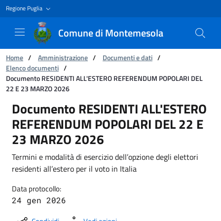
Regione Puglia
Comune di Montemesola
Ti trovi in:
Home
/
Amministrazione
/
Documenti e dati
/
Elenco documenti
/
Documento RESIDENTI ALL'ESTERO REFERENDUM POPOLARI DEL
22 E 23 MARZO 2026
Documento RESIDENTI ALL'ESTERO REFEREN
Documento RESIDENTI ALL'ESTERO
REFERENDUM POPOLARI DEL 22 E
23 MARZO 2026
Termini e modalità di esercizio dell’opzione degli elettori
residenti all’estero per il voto in Italia
Data protocollo:
24 gen 2026