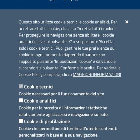
Iniziativa finanziata con risorse del POC Puglia 2014-2020. Asse II.
Azione 2.3.
Questo sito utilizza cookie tecnici e cookie analitici. Per
accettare tutti i cookie, clicca su 'Accetta tutti i cookie'.
Per proseguire la navigazione senza abilitare i cookie
analitici clicca sul pulsante 'X' o sul pulsante 'Accetta
solo i cookie tecnici'. Puoi gestire le tue preferenze sui
cookie in ogni momento riaprendo il banner con
Link utili
l'apposito pulsante 'Impostazioni cookie' e salvandole
Informativa privacy
cliccando sul pulsante 'Conferma le scelte'. Per vedere la
Cookie Policy completa, clicca
MAGGIORI INFORMAZIONI
Cookie policy
Cookie tecnici
Dichiarazione di accessibilità
Cookie necessari per il funzionamento del sito.
Cookie analitici
Note legali
Cookie per la raccolta di informazioni statistiche
relativamente agli accessi e navigazione sul sito.
Domande frequenti
Cookie di profilazione
Cookie che permettono di fornire all'utente contenuti
Richiesta assistenza
personalizzati in base alla sua navigazione.