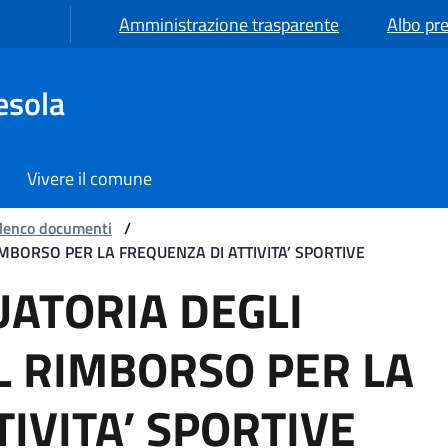
Amministrazione trasparente
Albo pre
esola
Vivere il comune
lenco documenti
/
IMBORSO PER LA FREQUENZA DI ATTIVITA’ SPORTIVE
 DEGLI AVENTI DIRITTO 
ATORIA DEGLI
AL RIMBORSO PER LA
IVITA’ SPORTIVE