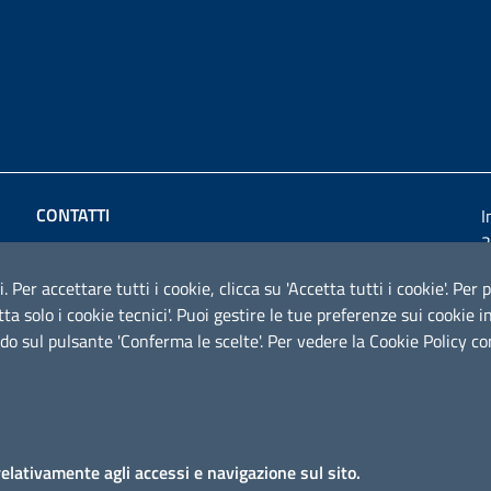
CONTATTI
I
2
Comune di Montemesola
Via Roma 23 - 74020 Montemesola (TA)
i. Per accettare tutti i cookie, clicca su 'Accetta tutti i cookie'. Pe
cetta solo i cookie tecnici'. Puoi gestire le tue preferenze sui cooki
P.IVA: 01749850739
do sul pulsante 'Conferma le scelte'. Per vedere la Cookie Policy c
Codice fiscale: 80010090738
Email:
segreteria@comune.montemesola.ta.it
Posta Eelettronica Certificata:
comunemontemesola@pec.rupar.puglia.it
relativamente agli accessi e navigazione sul sito.