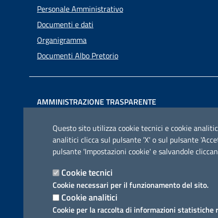
Personale Amministrativo
Documenti e dati
Organigramma
Documenti Albo Pretorio
AMMINISTRAZIONE TRASPARENTE
I dati personali pubblicati sono riutilizzabili solo alle
Questo sito utilizza cookie tecnici e cookie analitic
condizioni previste dalla direttiva comunitaria
analitici clicca sul pulsante 'X' o sul pulsante 'Ac
2003/98/CE e dal d.lgs. 36/2006
pulsante 'Impostazioni cookie' e salvandole cliccan
Cookie tecnici
Cookie necessari per il funzionamento del sito.
Cookie analitici
Cookie per la raccolta di informazioni statistiche 