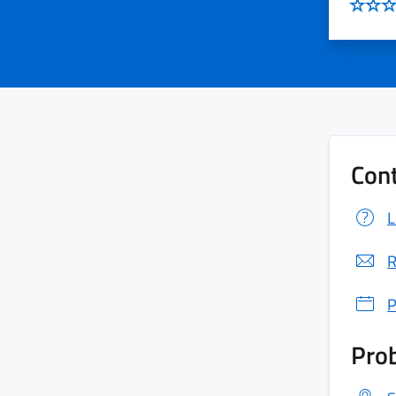
Cont
L
R
P
Prob