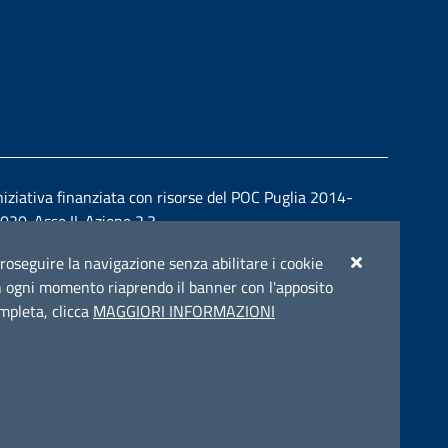
niziativa finanziata con risorse del POC Puglia 2014-
020. Asse II. Azione 2.3.
r proseguire la navigazione senza abilitare i cookie
e in ogni momento riaprendo il banner con l'apposito
ompleta, clicca
MAGGIORI INFORMAZIONI