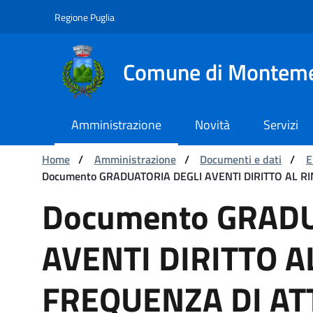
Navigazione
Salta al contenuto
Regione Puglia
Comune di Montem
Amministrazione
Novità
Servizi
Ti trovi in:
Home
/
Amministrazione
/
Documenti e dati
/
E
Documento GRADUATORIA DEGLI AVENTI DIRITTO AL R
Documento GRADUATORIA
Documento GRADU
AVENTI DIRITTO 
FREQUENZA DI ATT