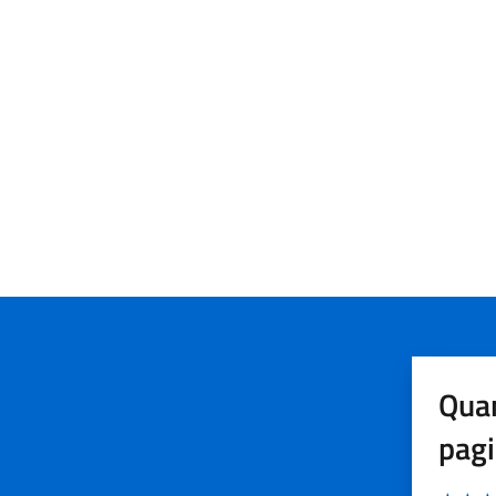
Quan
pag