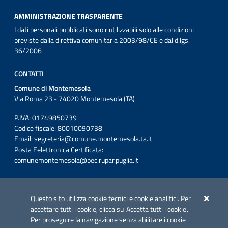
AMMINISTRAZIONE TRASPARENTE
I dati personali pubblicati sono riutilizzabili solo alle condizioni
previste dalla direttiva comunitaria 2003/98/CE e dal d.lgs.
36/2006
CONTATTI
Comune di Montemesola
Via Roma 23 - 74020 Montemesola (TA)
P.IVA: 01749850739
Codice fiscale: 80010090738
Email:
segreteria@comune.montemesola.ta.it
Posta Eelettronica Certificata:
comunemontemesola@pec.rupar.puglia.it
Iniziativa finanziata con risorse del POC Puglia 2014-2020. Asse II.
Azione 2.3.
Questo sito utilizza cookie tecnici e cookie analitici. Per
accettare tutti i cookie, clicca su 'Accetta tutti i cookie'.
Per proseguire la navigazione senza abilitare i cookie