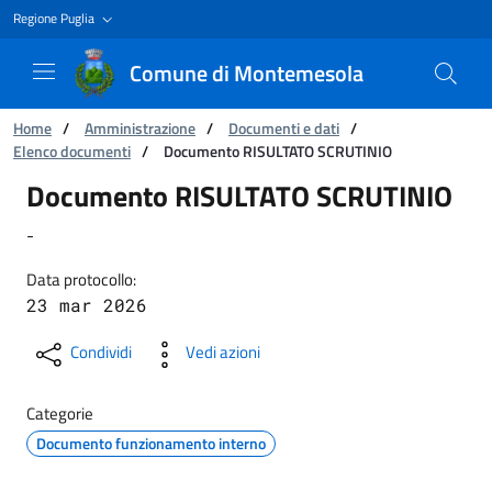
Regione Puglia
Comune di Montemesola
Ti trovi in:
Home
/
Amministrazione
/
Documenti e dati
/
Elenco documenti
/
Documento RISULTATO SCRUTINIO
Documento RISULTATO SCRUTINIO
Documento RISULTATO SCRUTINIO
-
Data protocollo:
23 mar 2026
Condividi
Vedi azioni
Categorie
Documento funzionamento interno