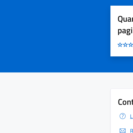
Quan
pag
Cont
L
R