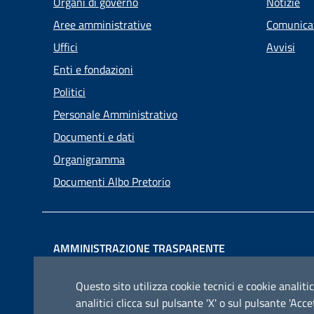
Organi di governo
Notizie
Aree amministrative
Comunica
Uffici
Avvisi
Enti e fondazioni
Politici
Personale Amministrativo
Documenti e dati
Organigramma
Documenti Albo Pretorio
AMMINISTRAZIONE TRASPARENTE
I dati personali pubblicati sono riutilizzabili solo alle
Questo sito utilizza cookie tecnici e cookie analitic
condizioni previste dalla direttiva comunitaria
analitici clicca sul pulsante 'X' o sul pulsante 'Ac
2003/98/CE e dal d.lgs. 36/2006