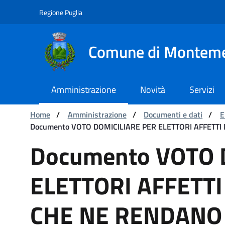
Navigazione
Salta al contenuto
Regione Puglia
Comune di Montem
Amministrazione
Novità
Servizi
Ti trovi in:
Home
/
Amministrazione
/
Documenti e dati
/
E
Documento VOTO DOMICILIARE PER ELETTORI AFFETTI
Documento VOTO DOMICI
Documento VOTO 
ELETTORI AFFETTI
CHE NE RENDANO 