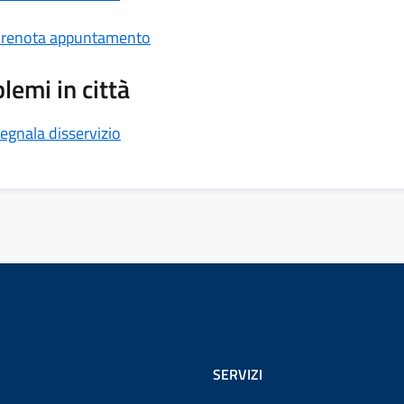
renota appuntamento
lemi in città
egnala disservizio
SERVIZI