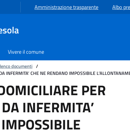
Amministrazione trasparente
Albo pre
esola
Vivere il comune
lenco documenti
/
 DA INFERMITA’ CHE NE RENDANO IMPOSSIBILE L’ALLONTANAM
LIARE PER ELETTORI AFF
DOMICILIARE PER
 DA INFERMITA’
IMPOSSIBILE