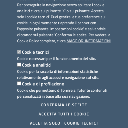
Per proseguire la navigazione senza abilitare i cookie
analitici clicca sul pulsante 'X' o sul pulsante 'Accetta
solo i cookie tecnici'. Puoi gestire le tue preferenze sui
cookie in ogni momento riaprendo il banner con
Link utili
l'apposito pulsante 'Impostazioni cookie' e salvandole
Informativa privacy
cliccando sul pulsante 'Conferma le scelte'. Per vedere la
Cookie Policy completa, clicca
MAGGIORI INFORMAZIONI
Cookie policy
Cookie tecnici
Dichiarazione di accessibilità
Cookie necessari per il funzionamento del sito.
Cookie analitici
Note legali
Cookie per la raccolta di informazioni statistiche
relativamente agli accessi e navigazione sul sito.
Domande frequenti
Cookie di profilazione
Cookie che permettono di fornire all'utente contenuti
Richiesta assistenza
personalizzati in base alla sua navigazione.
Prenotazione appuntamento
CONFERMA LE SCELTE
ACCETTA TUTTI I COOKIE
Segnalazione disservizio
ACCETTA SOLO I COOKIE TECNICI
Mappa del sito