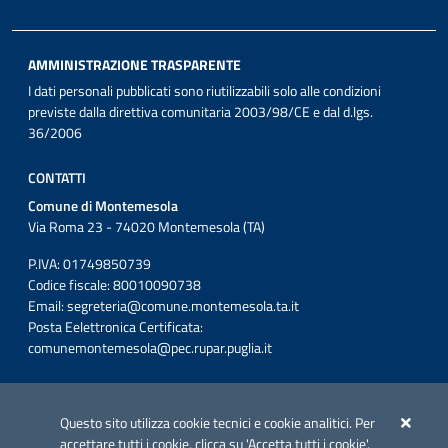
AMMINISTRAZIONE TRASPARENTE
I dati personali pubblicati sono riutilizzabili solo alle condizioni
previste dalla direttiva comunitaria 2003/98/CE e dal d.lgs.
36/2006
CONTATTI
Comune di Montemesola
Via Roma 23 - 74020 Montemesola (TA)
P.IVA: 01749850739
Codice fiscale: 80010090738
Email:
segreteria@comune.montemesola.ta.it
Posta Eelettronica Certificata:
comunemontemesola@pec.rupar.puglia.it
Iniziativa finanziata con risorse del POC Puglia 2014-2020. Asse II.
Azione 2.3.
Questo sito utilizza cookie tecnici e cookie analitici. Per
accettare tutti i cookie, clicca su 'Accetta tutti i cookie'.