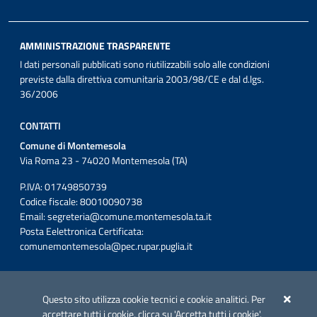
AMMINISTRAZIONE TRASPARENTE
I dati personali pubblicati sono riutilizzabili solo alle condizioni
previste dalla direttiva comunitaria 2003/98/CE e dal d.lgs.
36/2006
CONTATTI
Comune di Montemesola
Via Roma 23 - 74020 Montemesola (TA)
P.IVA: 01749850739
Codice fiscale: 80010090738
Email:
segreteria@comune.montemesola.ta.it
Posta Eelettronica Certificata:
comunemontemesola@pec.rupar.puglia.it
Iniziativa finanziata con risorse del POC Puglia 2014-2020. Asse II.
Azione 2.3.
Questo sito utilizza cookie tecnici e cookie analitici. Per
accettare tutti i cookie, clicca su 'Accetta tutti i cookie'.