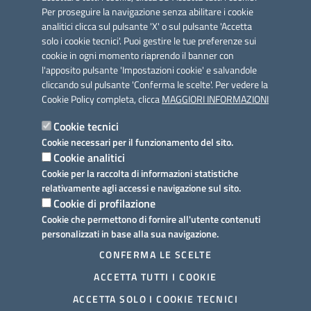
Per proseguire la navigazione senza abilitare i cookie
analitici clicca sul pulsante 'X' o sul pulsante 'Accetta
solo i cookie tecnici'. Puoi gestire le tue preferenze sui
cookie in ogni momento riaprendo il banner con
Link utili
l'apposito pulsante 'Impostazioni cookie' e salvandole
Informativa privacy
cliccando sul pulsante 'Conferma le scelte'. Per vedere la
Cookie Policy completa, clicca
MAGGIORI INFORMAZIONI
Cookie policy
Cookie tecnici
Dichiarazione di accessibilità
Cookie necessari per il funzionamento del sito.
Cookie analitici
Note legali
Cookie per la raccolta di informazioni statistiche
relativamente agli accessi e navigazione sul sito.
Domande frequenti
Cookie di profilazione
Cookie che permettono di fornire all'utente contenuti
Richiesta assistenza
personalizzati in base alla sua navigazione.
Prenotazione appuntamento
CONFERMA LE SCELTE
ACCETTA TUTTI I COOKIE
Segnalazione disservizio
ACCETTA SOLO I COOKIE TECNICI
Mappa del sito