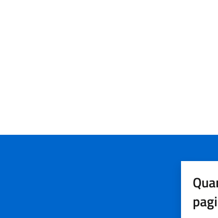
Quan
pag