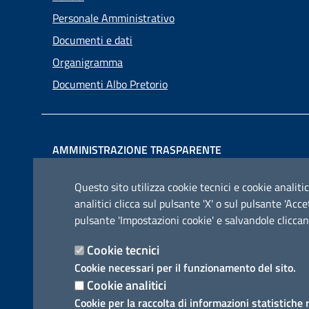
Personale Amministrativo
Documenti e dati
Organigramma
Documenti Albo Pretorio
AMMINISTRAZIONE TRASPARENTE
I dati personali pubblicati sono riutilizzabili solo alle
Questo sito utilizza cookie tecnici e cookie analitic
condizioni previste dalla direttiva comunitaria
analitici clicca sul pulsante 'X' o sul pulsante 'Ac
2003/98/CE e dal d.lgs. 36/2006
pulsante 'Impostazioni cookie' e salvandole cliccan
Cookie tecnici
Cookie necessari per il funzionamento del sito.
Cookie analitici
Cookie per la raccolta di informazioni statistiche 