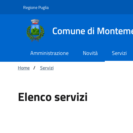
Navigazione
Salta al contenuto
Regione Puglia
Comune di Montem
Amministrazione
Novità
Servizi
Ti trovi in:
Home
/
Servizi
Elenco servizi
Elenco servizi