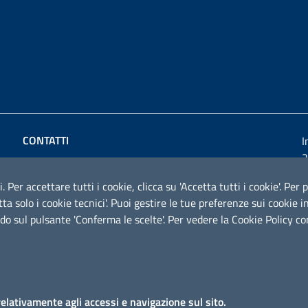
CONTATTI
I
2
Comune di Montemesola
Via Roma 23 - 74020 Montemesola (TA)
i. Per accettare tutti i cookie, clicca su 'Accetta tutti i cookie'. Pe
cetta solo i cookie tecnici'. Puoi gestire le tue preferenze sui cooki
P.IVA: 01749850739
do sul pulsante 'Conferma le scelte'. Per vedere la Cookie Policy c
Codice fiscale: 80010090738
Email:
segreteria@comune.montemesola.ta.it
Posta Eelettronica Certificata:
comunemontemesola@pec.rupar.puglia.it
relativamente agli accessi e navigazione sul sito.