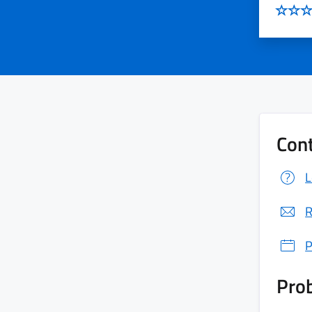
Cont
L
R
P
Prob