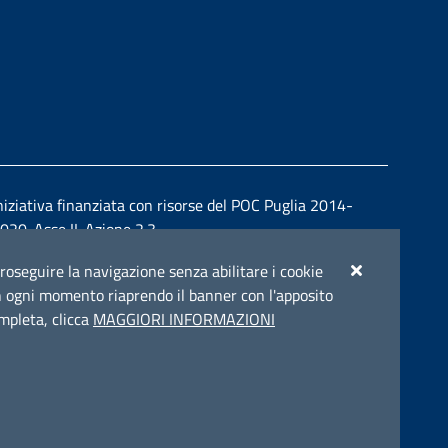
niziativa finanziata con risorse del POC Puglia 2014-
020. Asse II. Azione 2.3.
r proseguire la navigazione senza abilitare i cookie
e in ogni momento riaprendo il banner con l'apposito
ompleta, clicca
MAGGIORI INFORMAZIONI