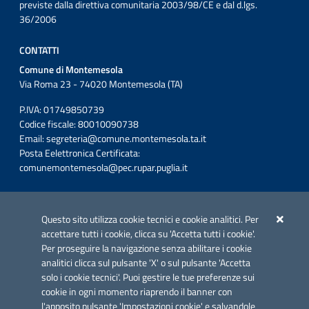
previste dalla direttiva comunitaria 2003/98/CE e dal d.lgs.
36/2006
CONTATTI
Comune di Montemesola
Via Roma 23 - 74020 Montemesola (TA)
P.IVA: 01749850739
Codice fiscale: 80010090738
Email:
segreteria@comune.montemesola.ta.it
Posta Eelettronica Certificata:
comunemontemesola@pec.rupar.puglia.it
Iniziativa finanziata con risorse del POC Puglia 2014-2020. Asse II.
Azione 2.3.
Questo sito utilizza cookie tecnici e cookie analitici. Per
accettare tutti i cookie, clicca su 'Accetta tutti i cookie'.
Per proseguire la navigazione senza abilitare i cookie
analitici clicca sul pulsante 'X' o sul pulsante 'Accetta
solo i cookie tecnici'. Puoi gestire le tue preferenze sui
cookie in ogni momento riaprendo il banner con
Link utili
l'apposito pulsante 'Impostazioni cookie' e salvandole