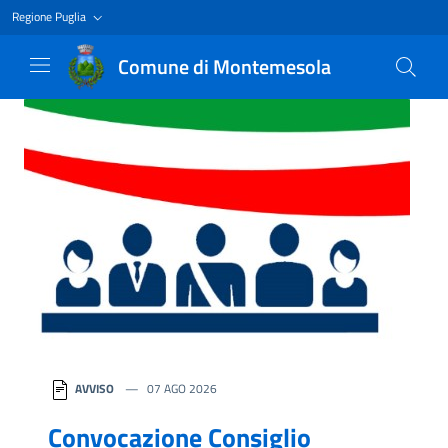
Regione Puglia
Comune di Montemesola
Homepage
AVVISO
07 AGO 2026
Convocazione Consiglio