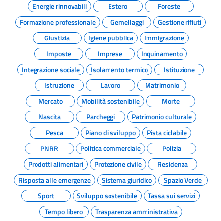
Energie rinnovabili
Estero
Foreste
Formazione professionale
Gemellaggi
Gestione rifiuti
Giustizia
Igiene pubblica
Immigrazione
Imposte
Imprese
Inquinamento
Integrazione sociale
Isolamento termico
Istituzione
Istruzione
Lavoro
Matrimonio
Mercato
Mobilità sostenibile
Morte
Nascita
Parcheggi
Patrimonio culturale
Pesca
Piano di sviluppo
Pista ciclabile
PNRR
Politica commerciale
Polizia
Prodotti alimentari
Protezione civile
Residenza
Risposta alle emergenze
Sistema giuridico
Spazio Verde
Sport
Sviluppo sostenibile
Tassa sui servizi
Tempo libero
Trasparenza amministrativa