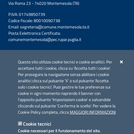
Via Roma 23 - 74020 Montemesola (TA)
P.IVA: 01749850739
Codice fiscale: 80010090738
Email:
segreteria@comune.montemesola.ta.it
Posta Eelettronica Certificata:
comunemontemesola@pec.rupar.puglia.it
Iniziativa finanziata con risorse del POC Puglia 2014-2020. Asse II.
Azione 2.3.
Questo sito utilizza cookie tecnici e cookie analitici. Per
accettare tutti i cookie, clicca su 'Accetta tutti i cookie'.
Per proseguire la navigazione senza abilitare i cookie
analitici clicca sul pulsante 'X' o sul pulsante 'Accetta
solo i cookie tecnici'. Puoi gestire le tue preferenze sui
cookie in ogni momento riaprendo il banner con
Link utili
l'apposito pulsante 'Impostazioni cookie' e salvandole
Informativa privacy
cliccando sul pulsante 'Conferma le scelte'. Per vedere la
Cookie Policy completa, clicca
MAGGIORI INFORMAZIONI
Cookie policy
Cookie tecnici
Dichiarazione di accessibilità
Cookie necessari per il funzionamento del sito.