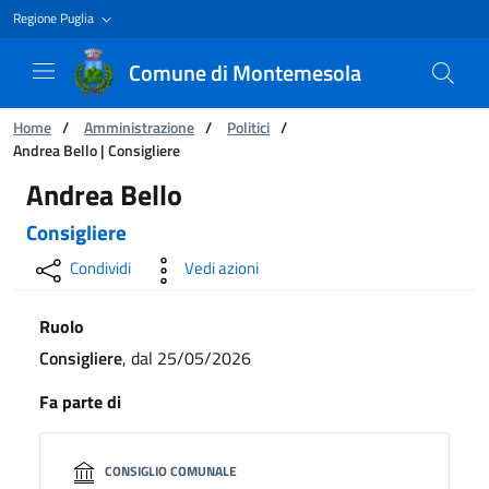
Regione Puglia
Comune di Montemesola
Ti trovi in:
Home
/
Amministrazione
/
Politici
/
Andrea Bello | Consigliere
Andrea Bello | Consigliere
Andrea Bello
Consigliere
Condividi
Vedi azioni
Ruolo
Consigliere
, dal 25/05/2026
Fa parte di
CONSIGLIO COMUNALE