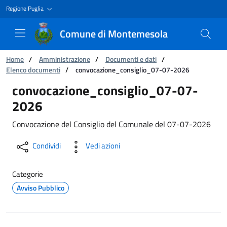
Regione Puglia
Comune di Montemesola
Ti trovi in:
Home
/
Amministrazione
/
Documenti e dati
/
Elenco documenti
/
convocazione_consiglio_07-07-2026
convocazione_consiglio_07-07-2026
convocazione_consiglio_07-07-
2026
Convocazione del Consiglio del Comunale del 07-07-2026
Condividi
Vedi azioni
Categorie
Avviso Pubblico