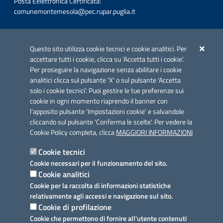
Posta Eelettronica Certificata:
comunemontemesola@pec.rupar.puglia.it
Iniziativa finanziata con risorse del POC Puglia 2014-2020. Asse II.
Azione 2.3.
Questo sito utilizza cookie tecnici e cookie analitici. Per
accettare tutti i cookie, clicca su 'Accetta tutti i cookie'.
Per proseguire la navigazione senza abilitare i cookie
analitici clicca sul pulsante 'X' o sul pulsante 'Accetta
solo i cookie tecnici'. Puoi gestire le tue preferenze sui
cookie in ogni momento riaprendo il banner con
Link utili
l'apposito pulsante 'Impostazioni cookie' e salvandole
Informativa privacy
cliccando sul pulsante 'Conferma le scelte'. Per vedere la
Cookie Policy completa, clicca
MAGGIORI INFORMAZIONI
Cookie policy
Cookie tecnici
Dichiarazione di accessibilità
Cookie necessari per il funzionamento del sito.
Cookie analitici
Note legali
Cookie per la raccolta di informazioni statistiche
relativamente agli accessi e navigazione sul sito.
Domande frequenti
Cookie di profilazione
Cookie che permettono di fornire all'utente contenuti
Richiesta assistenza