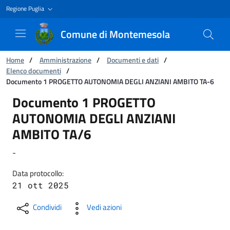
Regione Puglia
Comune di Montemesola
Ti trovi in:
Home
/
Amministrazione
/
Documenti e dati
/
Elenco documenti
/
Documento 1 PROGETTO AUTONOMIA DEGLI ANZIANI AMBITO TA-6
Documento 1 PROGETTO AUTONOMIA DEGLI A
Documento 1 PROGETTO
AUTONOMIA DEGLI ANZIANI
AMBITO TA/6
-
Data protocollo:
21 ott 2025
Condividi
Vedi azioni