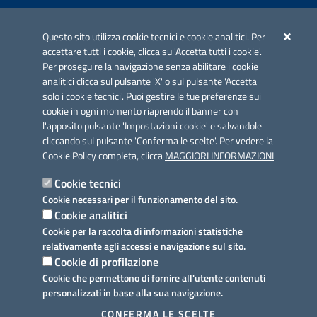
Iniziativa finanziata con risorse del POC Puglia 2014-2020. Asse II.
Azione 2.3.
Questo sito utilizza cookie tecnici e cookie analitici. Per
accettare tutti i cookie, clicca su 'Accetta tutti i cookie'.
Per proseguire la navigazione senza abilitare i cookie
analitici clicca sul pulsante 'X' o sul pulsante 'Accetta
solo i cookie tecnici'. Puoi gestire le tue preferenze sui
cookie in ogni momento riaprendo il banner con
Link utili
l'apposito pulsante 'Impostazioni cookie' e salvandole
Informativa privacy
cliccando sul pulsante 'Conferma le scelte'. Per vedere la
Cookie Policy completa, clicca
MAGGIORI INFORMAZIONI
Cookie policy
Cookie tecnici
Dichiarazione di accessibilità
Cookie necessari per il funzionamento del sito.
Cookie analitici
Note legali
Cookie per la raccolta di informazioni statistiche
relativamente agli accessi e navigazione sul sito.
Domande frequenti
Cookie di profilazione
Cookie che permettono di fornire all'utente contenuti
Richiesta assistenza
personalizzati in base alla sua navigazione.
Prenotazione appuntamento
CONFERMA LE SCELTE