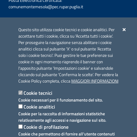
Posta Eelettronica Certificata:
comunemontemesola@pec.rupar.puglia.it
Iniziativa finanziata con risorse del POC Puglia 2014-2020. Asse II.
Azione 2.3.
Questo sito utilizza cookie tecnici e cookie analitici. Per
accettare tutti i cookie, clicca su 'Accetta tutti i cookie'.
Per proseguire la navigazione senza abilitare i cookie
analitici clicca sul pulsante 'X' o sul pulsante 'Accetta
solo i cookie tecnici'. Puoi gestire le tue preferenze sui
cookie in ogni momento riaprendo il banner con
Link utili
l'apposito pulsante 'Impostazioni cookie' e salvandole
Informativa privacy
cliccando sul pulsante 'Conferma le scelte'. Per vedere la
Cookie Policy completa, clicca
MAGGIORI INFORMAZIONI
Cookie policy
Cookie tecnici
Dichiarazione di accessibilità
Cookie necessari per il funzionamento del sito.
Cookie analitici
Note legali
Cookie per la raccolta di informazioni statistiche
relativamente agli accessi e navigazione sul sito.
Domande frequenti
Cookie di profilazione
Cookie che permettono di fornire all'utente contenuti
Richiesta assistenza