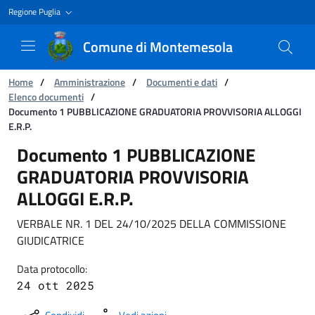
Regione Puglia
Comune di Montemesola
Ti trovi in:
Home
/
Amministrazione
/
Documenti e dati
/
Elenco documenti
/
Documento 1 PUBBLICAZIONE GRADUATORIA PROVVISORIA ALLOGGI
E.R.P.
Documento 1 PUBBLICAZIONE GRADUATORIA P
Documento 1 PUBBLICAZIONE
GRADUATORIA PROVVISORIA
ALLOGGI E.R.P.
VERBALE NR. 1 DEL 24/10/2025 DELLA COMMISSIONE
GIUDICATRICE
Data protocollo:
24 ott 2025