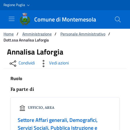
Regione Puglia
Comune di Montemesola
Ti trovi in:
Home
/
Amministrazione
/
Personale Amministrativo
/
Dott.ssa Annalisa Laforgia
Dott.ssa Annalisa Laforgia
Annalisa Laforgia
Condividi
Vedi azioni
Ruolo
Fa parte di
UFFICIO, AREA
Settore Affari generali, Demografici,
Servizi Sociali, Pubblica Istruzione e