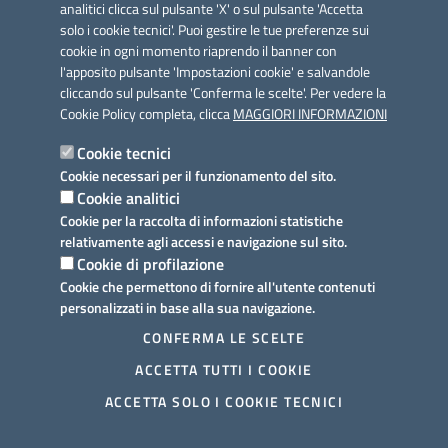
analitici clicca sul pulsante 'X' o sul pulsante 'Accetta
solo i cookie tecnici'. Puoi gestire le tue preferenze sui
cookie in ogni momento riaprendo il banner con
Link utili
l'apposito pulsante 'Impostazioni cookie' e salvandole
Informativa privacy
cliccando sul pulsante 'Conferma le scelte'. Per vedere la
Cookie Policy completa, clicca
MAGGIORI INFORMAZIONI
Cookie policy
Cookie tecnici
Dichiarazione di accessibilità
Cookie necessari per il funzionamento del sito.
Cookie analitici
Note legali
Cookie per la raccolta di informazioni statistiche
relativamente agli accessi e navigazione sul sito.
Domande frequenti
Cookie di profilazione
Cookie che permettono di fornire all'utente contenuti
Richiesta assistenza
personalizzati in base alla sua navigazione.
Prenotazione appuntamento
CONFERMA LE SCELTE
ACCETTA TUTTI I COOKIE
Segnalazione disservizio
ACCETTA SOLO I COOKIE TECNICI
Mappa del sito
Ulteriori informazioni