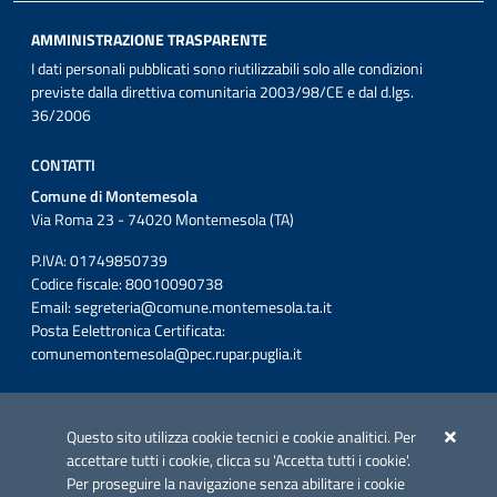
AMMINISTRAZIONE TRASPARENTE
I dati personali pubblicati sono riutilizzabili solo alle condizioni
previste dalla direttiva comunitaria 2003/98/CE e dal d.lgs.
36/2006
CONTATTI
Comune di Montemesola
Via Roma 23 - 74020 Montemesola (TA)
P.IVA: 01749850739
Codice fiscale: 80010090738
Email:
segreteria@comune.montemesola.ta.it
Posta Eelettronica Certificata:
comunemontemesola@pec.rupar.puglia.it
Iniziativa finanziata con risorse del POC Puglia 2014-2020. Asse II.
Azione 2.3.
Questo sito utilizza cookie tecnici e cookie analitici. Per
accettare tutti i cookie, clicca su 'Accetta tutti i cookie'.
Per proseguire la navigazione senza abilitare i cookie