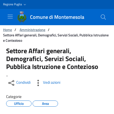
Regione Puglia
Comune di Montemesola
Ti trovi in:
Home
/
Amministrazione
/
Settore Affari generali, Demografici, Servizi Sociali, Pubblica Istruzione
e Contezioso
Settore Affari generali, Demografici, Servizi S
Settore Affari generali,
Demografici, Servizi Sociali,
Pubblica Istruzione e Contezioso
-
Condividi
Vedi azioni
Categorie
Ufficio
Area