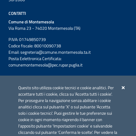
CONTATTI
Comune di Montemesola
Via Roma 23 - 74020 Montemesola (TA)
P.IVA: 01749850739
Codice fiscale: 80010090738
Email:
segreteria@comune.montemesola.ta.it
Posta Eelettronica Certificata:
comunemontemesola@pec.rupar.puglia.it
Iniziativa finanziata con risorse del POC Puglia 2014-2020. Asse II.
Azione 2.3.
Questo sito utilizza cookie tecnici e cookie analitici. Per
accettare tutti i cookie, clicca su 'Accetta tutti i cookie'.
Per proseguire la navigazione senza abilitare i cookie
analitici clicca sul pulsante 'X' o sul pulsante 'Accetta
solo i cookie tecnici'. Puoi gestire le tue preferenze sui
cookie in ogni momento riaprendo il banner con
Link utili
l'apposito pulsante 'Impostazioni cookie' e salvandole
Informativa privacy
cliccando sul pulsante 'Conferma le scelte'. Per vedere la