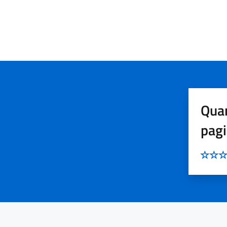
Quan
pag