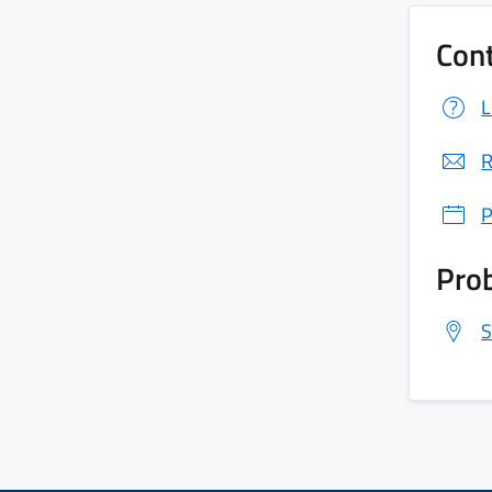
Cont
L
R
P
Prob
S