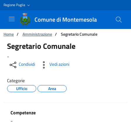
Regione Puglia
Comune di Montemesola
Ti trovi in:
Home
/
Amministrazione
/
Segretario Comunale
Segretario Comunale
Segretario Comunale
-
Condividi
Vedi azioni
Categorie
Ufficio
Area
Competenze
-