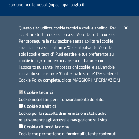
comunemontemesola@pec.rupar.puglia.it
Iniziativa finanziata con risorse del POC Puglia 2014-2020. Asse II.
Azione 2.3.
Questo sito utilizza cookie tecnici e cookie analitici. Per
accettare tutti i cookie, clicca su 'Accetta tutti i cookie'.
Per proseguire la navigazione senza abilitare i cookie
analitici clicca sul pulsante 'X' o sul pulsante 'Accetta
solo i cookie tecnici'. Puoi gestire le tue preferenze sui
cookie in ogni momento riaprendo il banner con
Link utili
l'apposito pulsante 'Impostazioni cookie' e salvandole
Informativa privacy
cliccando sul pulsante 'Conferma le scelte'. Per vedere la
Cookie Policy completa, clicca
MAGGIORI INFORMAZIONI
Cookie policy
Cookie tecnici
Dichiarazione di accessibilità
Cookie necessari per il funzionamento del sito.
Cookie analitici
Note legali
Cookie per la raccolta di informazioni statistiche
relativamente agli accessi e navigazione sul sito.
Domande frequenti
Cookie di profilazione
Cookie che permettono di fornire all'utente contenuti
Richiesta assistenza