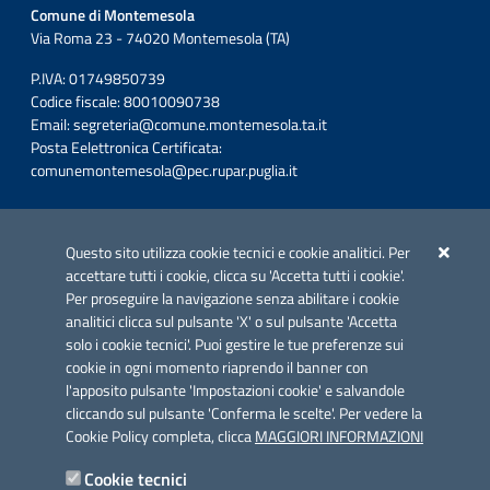
Comune di Montemesola
Via Roma 23 - 74020 Montemesola (TA)
P.IVA: 01749850739
Codice fiscale: 80010090738
Email:
segreteria@comune.montemesola.ta.it
Posta Eelettronica Certificata:
comunemontemesola@pec.rupar.puglia.it
Iniziativa finanziata con risorse del POC Puglia 2014-2020. Asse II.
Azione 2.3.
Questo sito utilizza cookie tecnici e cookie analitici. Per
accettare tutti i cookie, clicca su 'Accetta tutti i cookie'.
Per proseguire la navigazione senza abilitare i cookie
analitici clicca sul pulsante 'X' o sul pulsante 'Accetta
solo i cookie tecnici'. Puoi gestire le tue preferenze sui
cookie in ogni momento riaprendo il banner con
Link utili
l'apposito pulsante 'Impostazioni cookie' e salvandole
Informativa privacy
cliccando sul pulsante 'Conferma le scelte'. Per vedere la
Cookie Policy completa, clicca
MAGGIORI INFORMAZIONI
Cookie policy
Cookie tecnici