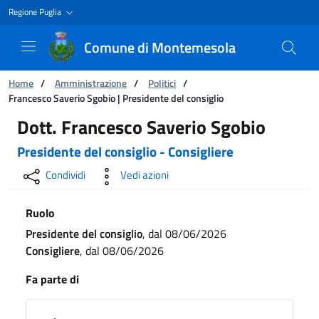
Regione Puglia
Comune di Montemesola
Ti trovi in:
Home
/
Amministrazione
/
Politici
/
Francesco Saverio Sgobio | Presidente del consiglio
Francesco Saverio Sgobio | Presidente del con
Dott. Francesco Saverio Sgobio
Presidente del consiglio
Consigliere
Condividi
Vedi azioni
Ruolo
Presidente del consiglio
, dal 08/06/2026
Consigliere
, dal 08/06/2026
Fa parte di