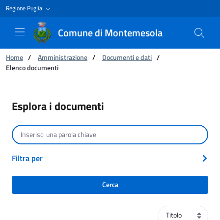
Regione Puglia
Comune di Montemesola
Ti trovi in:
Home
/
Amministrazione
/
Documenti e dati
/
Elenco documenti
Elenco documenti
Esplora i documenti
Cerca per testo
Filtra per
Cerca
Ordinamento