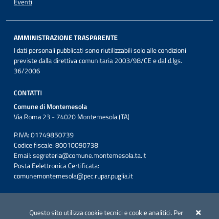
Eventi
AMMINISTRAZIONE TRASPARENTE
I dati personali pubblicati sono riutilizzabili solo alle condizioni
previste dalla direttiva comunitaria 2003/98/CE e dal d.lgs.
36/2006
CONTATTI
Comune di Montemesola
Via Roma 23 - 74020 Montemesola (TA)
P.IVA: 01749850739
Codice fiscale: 80010090738
Email:
segreteria@comune.montemesola.ta.it
Posta Eelettronica Certificata:
comunemontemesola@pec.rupar.puglia.it
Iniziativa finanziata con risorse del POC Puglia 2014-2020. Asse II.
Azione 2.3.
Questo sito utilizza cookie tecnici e cookie analitici. Per