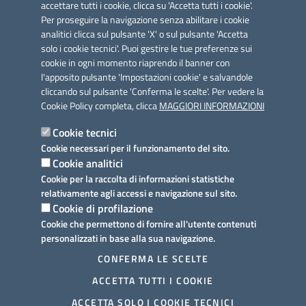
accettare tutti i cookie, clicca su 'Accetta tutti i cookie'.
Per proseguire la navigazione senza abilitare i cookie
analitici clicca sul pulsante 'X' o sul pulsante 'Accetta
solo i cookie tecnici'. Puoi gestire le tue preferenze sui
cookie in ogni momento riaprendo il banner con
Link utili
l'apposito pulsante 'Impostazioni cookie' e salvandole
Informativa privacy
cliccando sul pulsante 'Conferma le scelte'. Per vedere la
Cookie Policy completa, clicca
MAGGIORI INFORMAZIONI
Cookie policy
Cookie tecnici
Dichiarazione di accessibilità
Cookie necessari per il funzionamento del sito.
Cookie analitici
Note legali
Cookie per la raccolta di informazioni statistiche
relativamente agli accessi e navigazione sul sito.
Domande frequenti
Cookie di profilazione
Cookie che permettono di fornire all'utente contenuti
Richiesta assistenza
personalizzati in base alla sua navigazione.
Prenotazione appuntamento
CONFERMA LE SCELTE
ACCETTA TUTTI I COOKIE
Segnalazione disservizio
ACCETTA SOLO I COOKIE TECNICI