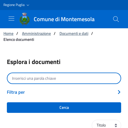
Regione Puglia
Comune di Montemesola
Ti trovi in:
Home
/
Amministrazione
/
Documenti e dati
/
Elenco documenti
Elenco documenti
Esplora i documenti
Cerca per testo
Filtra per
Cerca
Ordinamento