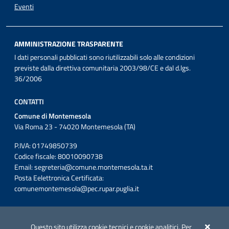
Eventi
AMMINISTRAZIONE TRASPARENTE
I dati personali pubblicati sono riutilizzabili solo alle condizioni
previste dalla direttiva comunitaria 2003/98/CE e dal d.lgs.
36/2006
CONTATTI
Comune di Montemesola
Via Roma 23 - 74020 Montemesola (TA)
P.IVA: 01749850739
Codice fiscale: 80010090738
Email:
segreteria@comune.montemesola.ta.it
Posta Eelettronica Certificata:
comunemontemesola@pec.rupar.puglia.it
Iniziativa finanziata con risorse del POC Puglia 2014-2020. Asse II.
Azione 2.3.
Questo sito utilizza cookie tecnici e cookie analitici. Per