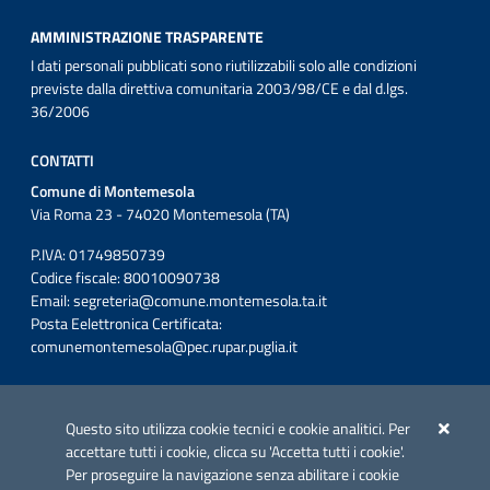
AMMINISTRAZIONE TRASPARENTE
I dati personali pubblicati sono riutilizzabili solo alle condizioni
previste dalla direttiva comunitaria 2003/98/CE e dal d.lgs.
36/2006
CONTATTI
Comune di Montemesola
Via Roma 23 - 74020 Montemesola (TA)
P.IVA: 01749850739
Codice fiscale: 80010090738
Email:
segreteria@comune.montemesola.ta.it
Posta Eelettronica Certificata:
comunemontemesola@pec.rupar.puglia.it
Iniziativa finanziata con risorse del POC Puglia 2014-2020. Asse II.
Azione 2.3.
Questo sito utilizza cookie tecnici e cookie analitici. Per
accettare tutti i cookie, clicca su 'Accetta tutti i cookie'.
Per proseguire la navigazione senza abilitare i cookie