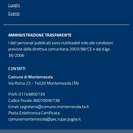
Luoghi
Eventi
AMMINISTRAZIONE TRASPARENTE
I dati personali pubblicati sono riutilizzabili solo alle condizioni
previste dalla direttiva comunitaria 2003/98/CE e dal d.lgs.
36/2006
CONTATTI
Comune di Montemesola
Via Roma 23 - 74020 Montemesola (TA)
P.IVA: 01749850739
Codice fiscale: 80010090738
Email:
segreteria@comune.montemesola.ta.it
Posta Eelettronica Certificata:
comunemontemesola@pec.rupar.puglia.it
Iniziativa finanziata con risorse del POC Puglia 2014-2020. Asse II.