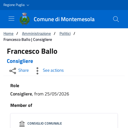
Regione Puglia
Comune di Montemesola
You are:
Home
/
Amministrazione
/
Politici
/
Francesco Ballo | Consigliere
Francesco Ballo | Consigliere
Francesco Ballo
Consigliere
Share
See actions
Role
Consigliere
, from 25/05/2026
Member of
CONSIGLIO COMUNALE