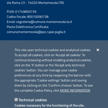
Via Roma 23 - 74020 Montemesola (TA)
P.IVA: 01749850739
Codice fiscale: 80010090738
Email:
segreteria@comune.montemesola.ta.it
Posta Eelettronica Certificata:
comunemontemesola@pec.rupar.puglia.it
Iniziativa finanziata con risorse del POC Puglia 2014-2020. Asse II.
Azione 2.3.
This site uses technical cookies and analytical cookies.
To accept all cookies, click on 'Accept all cookies'. To
continue browsing without enabling analytical cookies,
click on the 'X' button or the 'Accept only technical
cookies' button. You can manage your cookie
preferences at any time by reopening the banner with
Link utili
the appropriate 'Cookie settings' button and saving
Informativa privacy
them by clicking on the 'Confirm choices' button. To see
the complete Cookie Policy, click
MORE INFORMATION
Cookie policy
Technical cookies
Dichiarazione di accessibilità
Cookies necessary for the functioning of the site.