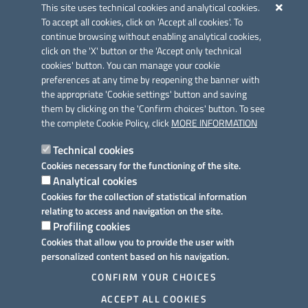
Azione 2.3.
This site uses technical cookies and analytical cookies.
To accept all cookies, click on 'Accept all cookies'. To
continue browsing without enabling analytical cookies,
click on the 'X' button or the 'Accept only technical
cookies' button. You can manage your cookie
preferences at any time by reopening the banner with
Link utili
the appropriate 'Cookie settings' button and saving
Informativa privacy
them by clicking on the 'Confirm choices' button. To see
the complete Cookie Policy, click
MORE INFORMATION
Cookie policy
Technical cookies
Dichiarazione di accessibilità
Cookies necessary for the functioning of the site.
Analytical cookies
Note legali
Cookies for the collection of statistical information
relating to access and navigation on the site.
Domande frequenti
Profiling cookies
Cookies that allow you to provide the user with
Richiesta assistenza
personalized content based on his navigation.
Prenotazione appuntamento
CONFIRM YOUR CHOICES
ACCEPT ALL COOKIES
Segnalazione disservizio