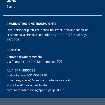
Luoghi
Eventi
AMMINISTRAZIONE TRASPARENTE
I dati personali pubblicati sono riutilizzabili solo alle condizioni
previste dalla direttiva comunitaria 2003/98/CE e dal d.lgs.
36/2006
CONTATTI
Comune di Montemesola
Via Roma 23 - 74020 Montemesola (TA)
P.IVA: 01749850739
Codice fiscale: 80010090738
Email:
segreteria@comune.montemesola.ta.it
Posta Eelettronica Certificata:
comunemontemesola@pec.rupar.puglia.it
Iniziativa finanziata con risorse del POC Puglia 2014-2020. Asse II.