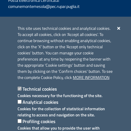
Posta Eelettronica Certificata:
comunemontemesola@pec.rupar.puglia.it
Iniziativa finanziata con risorse del POC Puglia 2014-2020. Asse II.
Azione 2.3.
This site uses technical cookies and analytical cookies.
To accept all cookies, click on 'Accept all cookies'. To
continue browsing without enabling analytical cookies,
click on the 'X' button or the 'Accept only technical
cookies' button. You can manage your cookie
preferences at any time by reopening the banner with
Link utili
the appropriate 'Cookie settings' button and saving
Informativa privacy
them by clicking on the 'Confirm choices' button. To see
the complete Cookie Policy, click
MORE INFORMATION
Cookie policy
Technical cookies
Dichiarazione di accessibilità
Cookies necessary for the functioning of the site.
Analytical cookies
Note legali
Cookies for the collection of statistical information
relating to access and navigation on the site.
Domande frequenti
Profiling cookies
Cookies that allow you to provide the user with
Richiesta assistenza