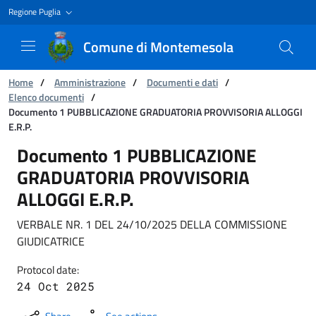
Regione Puglia
Comune di Montemesola
You are:
Home
/
Amministrazione
/
Documenti e dati
/
Elenco documenti
/
Documento 1 PUBBLICAZIONE GRADUATORIA PROVVISORIA ALLOGGI
E.R.P.
Documento 1 PUBBLICAZIONE GRADUATORIA P
Documento 1 PUBBLICAZIONE
GRADUATORIA PROVVISORIA
ALLOGGI E.R.P.
VERBALE NR. 1 DEL 24/10/2025 DELLA COMMISSIONE
GIUDICATRICE
Protocol date:
24 Oct 2025