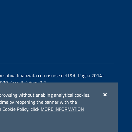
niziativa finanziata con risorse del POC Puglia 2014-
020. Asse II. Azione 2.3.
ue browsing without enabling analytical cookies,
y time by reopening the banner with the
 Cookie Policy, click
MORE INFORMATION