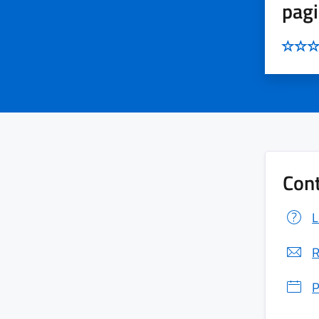
pag
Cont
L
R
P