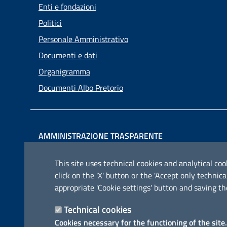
Enti e fondazioni
Politici
Personale Amministrativo
Documenti e dati
Organigramma
Documenti Albo Pretorio
AMMINISTRAZIONE TRASPARENTE
I dati personali pubblicati sono riutilizzabili solo alle
This site uses technical cookies and analytical cook
condizioni previste dalla direttiva comunitaria
click on the 'X' button or the 'Accept only techn
2003/98/CE e dal d.lgs. 36/2006
appropriate 'Cookie settings' button and saving th
Technical cookies
Cookies necessary for the functioning of the site.