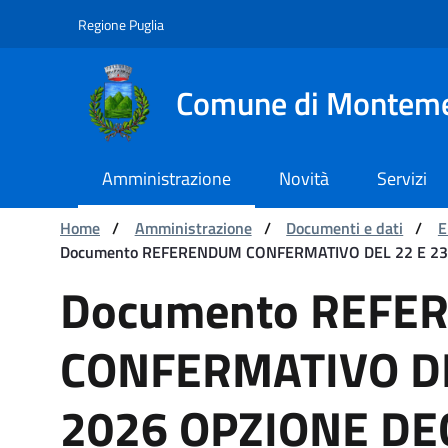
Navigation
Skip to Content
Regione Puglia
Comune di Montem
Amministrazione
Novità
Servizi
You are:
Home
/
Amministrazione
/
Documenti e dati
/
E
Documento REFERENDUM CONFERMATIVO DEL 22 E 2
Documento REFERENDUM
Documento REFE
CONFERMATIVO DE
2026 OPZIONE DE