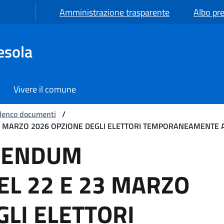
Amministrazione trasparente
Albo pre
esola
Vivere il comune
lenco documenti
/
3 MARZO 2026 OPZIONE DEGLI ELETTORI TEMPORANEAMENTE 
 CONFERMATIVO DEL 22 
RENDUM
L 22 E 23 MARZO
GLI ELETTORI