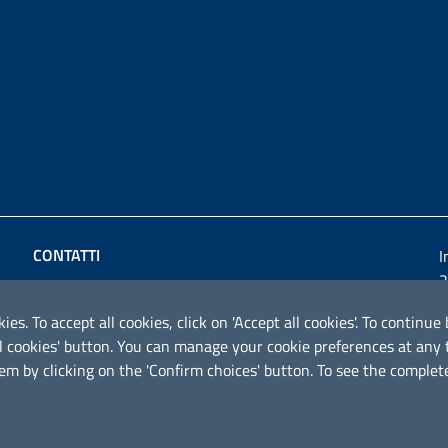
CONTATTI
I
2
Comune di Montemesola
Via Roma 23 - 74020 Montemesola (TA)
ies. To accept all cookies, click on 'Accept all cookies'. To contin
ical cookies' button. You can manage your cookie preferences at an
P.IVA: 01749850739
em by clicking on the 'Confirm choices' button. To see the complete
Codice fiscale: 80010090738
Email:
segreteria@comune.montemesola.ta.it
Posta Eelettronica Certificata: