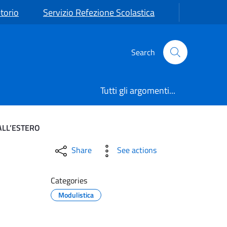
torio
Servizio Refezione Scolastica
Search
Tutti gli argomenti...
ALL’ESTERO
E 23 MARZO 2026 OPZIO
Share
See actions
Categories
Modulistica