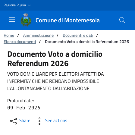
Regione Puglia
Comune di Montemesola
You are:
Home
/
Amministrazione
/
Documenti e dati
/
Elenco documenti
/
Documento Voto a domicilio Referendum 2026
Documento Voto a domicilio Referendum 202
Documento Voto a domicilio
Referendum 2026
VOTO DOMICILIARE PER ELETTORI AFFETTI DA
INFERMITA’ CHE NE RENDANO IMPOSSIBILE
L’ALLONTANAMENTO DALL’ABITAZIONE
Protocol date:
09 Feb 2026
Share
See actions