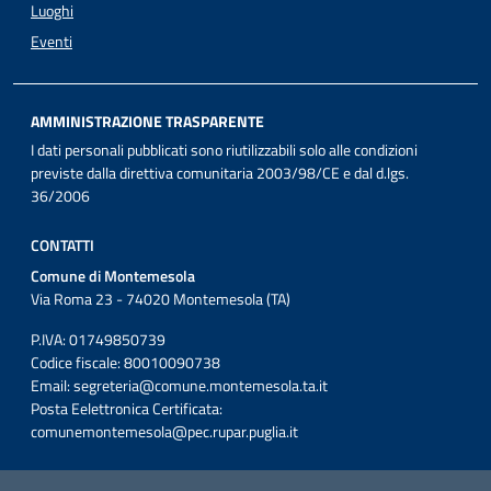
Luoghi
Eventi
AMMINISTRAZIONE TRASPARENTE
I dati personali pubblicati sono riutilizzabili solo alle condizioni
previste dalla direttiva comunitaria 2003/98/CE e dal d.lgs.
36/2006
CONTATTI
Comune di Montemesola
Via Roma 23 - 74020 Montemesola (TA)
P.IVA: 01749850739
Codice fiscale: 80010090738
Email:
segreteria@comune.montemesola.ta.it
Posta Eelettronica Certificata:
comunemontemesola@pec.rupar.puglia.it
Iniziativa finanziata con risorse del POC Puglia 2014-2020. Asse II.