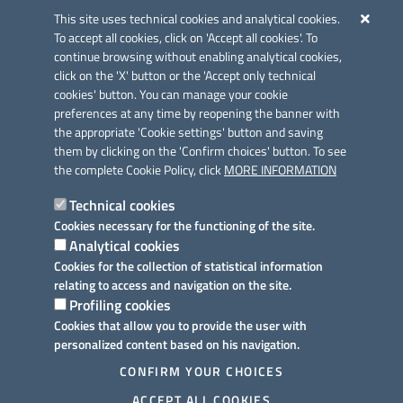
Azione 2.3.
This site uses technical cookies and analytical cookies.
To accept all cookies, click on 'Accept all cookies'. To
continue browsing without enabling analytical cookies,
click on the 'X' button or the 'Accept only technical
cookies' button. You can manage your cookie
preferences at any time by reopening the banner with
Link utili
the appropriate 'Cookie settings' button and saving
Informativa privacy
them by clicking on the 'Confirm choices' button. To see
the complete Cookie Policy, click
MORE INFORMATION
Cookie policy
Technical cookies
Dichiarazione di accessibilità
Cookies necessary for the functioning of the site.
Analytical cookies
Note legali
Cookies for the collection of statistical information
relating to access and navigation on the site.
Domande frequenti
Profiling cookies
Cookies that allow you to provide the user with
Richiesta assistenza
personalized content based on his navigation.
Prenotazione appuntamento
CONFIRM YOUR CHOICES
ACCEPT ALL COOKIES
Segnalazione disservizio