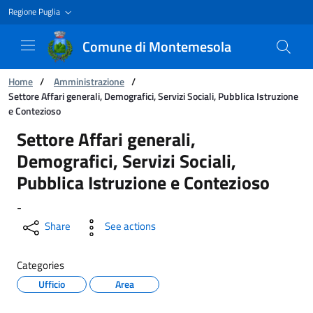
Regione Puglia
Comune di Montemesola
You are:
Home
/
Amministrazione
/
Settore Affari generali, Demografici, Servizi Sociali, Pubblica Istruzione
e Contezioso
Settore Affari generali, Demografici, Servizi S
Settore Affari generali,
Demografici, Servizi Sociali,
Pubblica Istruzione e Contezioso
-
Share
See actions
Categories
Ufficio
Area