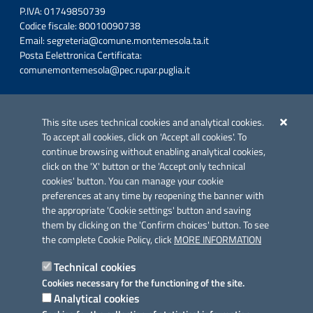
P.IVA: 01749850739
Codice fiscale: 80010090738
Email:
segreteria@comune.montemesola.ta.it
Posta Eelettronica Certificata:
comunemontemesola@pec.rupar.puglia.it
Iniziativa finanziata con risorse del POC Puglia 2014-2020. Asse II.
Azione 2.3.
This site uses technical cookies and analytical cookies.
To accept all cookies, click on 'Accept all cookies'. To
continue browsing without enabling analytical cookies,
click on the 'X' button or the 'Accept only technical
cookies' button. You can manage your cookie
preferences at any time by reopening the banner with
Link utili
the appropriate 'Cookie settings' button and saving
Informativa privacy
them by clicking on the 'Confirm choices' button. To see
the complete Cookie Policy, click
MORE INFORMATION
Cookie policy
Technical cookies
Dichiarazione di accessibilità
Cookies necessary for the functioning of the site.
Analytical cookies
Note legali