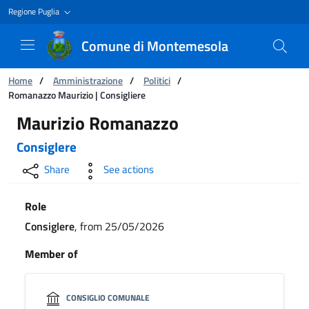
Regione Puglia
Comune di Montemesola
You are:
Home
/
Amministrazione
/
Politici
/
Romanazzo Maurizio | Consigliere
Romanazzo Maurizio | Consigliere
Maurizio Romanazzo
Consiglere
Share
See actions
Role
Consiglere
, from 25/05/2026
Member of
CONSIGLIO COMUNALE