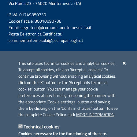
Via Roma 23 - 74020 Montemesola (TA)
P.IVA: 01749850739
Codice fiscale: 80010090738
Email:
segreteria@comune.montemesola.ta.it
Posta Eelettronica Certificata:
comunemontemesola@pec.rupar.puglia.it
Iniziativa finanziata con risorse del POC Puglia 2014-2020. Asse II.
Azione 2.3.
This site uses technical cookies and analytical cookies.
To accept all cookies, click on 'Accept all cookies'. To
continue browsing without enabling analytical cookies,
click on the 'X' button or the 'Accept only technical
cookies' button. You can manage your cookie
preferences at any time by reopening the banner with
Link utili
the appropriate 'Cookie settings' button and saving
Informativa privacy
them by clicking on the 'Confirm choices' button. To see
the complete Cookie Policy, click
MORE INFORMATION
Cookie policy
Technical cookies
Dichiarazione di accessibilità
Cookies necessary for the functioning of the site.