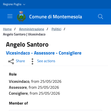
Regione Puglia
Comune di Montemesola
You are:
Home
/
Amministrazione
/
Politici
/
Angelo Santoro | Vicesindaco
Angelo Santoro | Vicesindaco
Angelo Santoro
Vicesindaco
Assessore
Consigliere
Share
See actions
Role
Vicesindaco
, from 25/05/2026
Assessore
, from 25/05/2026
Consigliere
, from 25/05/2026
Member of