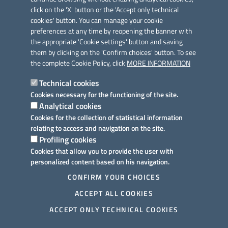
click on the 'X' button or the 'Accept only technical
cookies' button. You can manage your cookie
preferences at any time by reopening the banner with
Link utili
the appropriate 'Cookie settings' button and saving
Informativa privacy
them by clicking on the 'Confirm choices' button. To see
the complete Cookie Policy, click
MORE INFORMATION
Cookie policy
Technical cookies
Dichiarazione di accessibilità
Cookies necessary for the functioning of the site.
Analytical cookies
Note legali
Cookies for the collection of statistical information
relating to access and navigation on the site.
Domande frequenti
Profiling cookies
Cookies that allow you to provide the user with
Richiesta assistenza
personalized content based on his navigation.
Prenotazione appuntamento
CONFIRM YOUR CHOICES
ACCEPT ALL COOKIES
Segnalazione disservizio
ACCEPT ONLY TECHNICAL COOKIES
Mappa del sito
More information