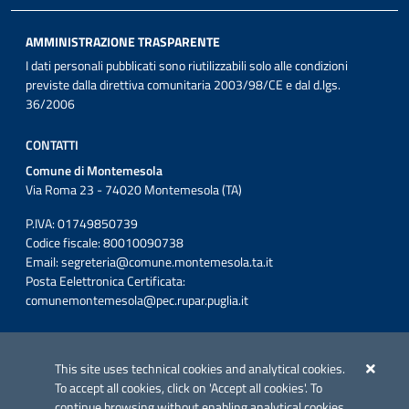
AMMINISTRAZIONE TRASPARENTE
I dati personali pubblicati sono riutilizzabili solo alle condizioni
previste dalla direttiva comunitaria 2003/98/CE e dal d.lgs.
36/2006
CONTATTI
Comune di Montemesola
Via Roma 23 - 74020 Montemesola (TA)
P.IVA: 01749850739
Codice fiscale: 80010090738
Email:
segreteria@comune.montemesola.ta.it
Posta Eelettronica Certificata:
comunemontemesola@pec.rupar.puglia.it
Iniziativa finanziata con risorse del POC Puglia 2014-2020. Asse II.
Azione 2.3.
This site uses technical cookies and analytical cookies.
To accept all cookies, click on 'Accept all cookies'. To
continue browsing without enabling analytical cookies,