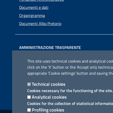
Documenti e dati
Organigramma
Documenti Albo Pretorio
AMMINISTRAZIONE TRASPARENTE
I dati personali pubblicati sono riutilizzabili solo alle
This site uses technical cookies and analytical cook
condizioni previste dalla direttiva comunitaria
click on the 'X' button or the 'Accept only techn
2003/98/CE e dal d.lgs. 36/2006
appropriate 'Cookie settings' button and saving th
Technical cookies
Cookies necessary for the functioning of the site.
Analytical cookies
Cookies for the collection of statistical informati
Profiling cookies