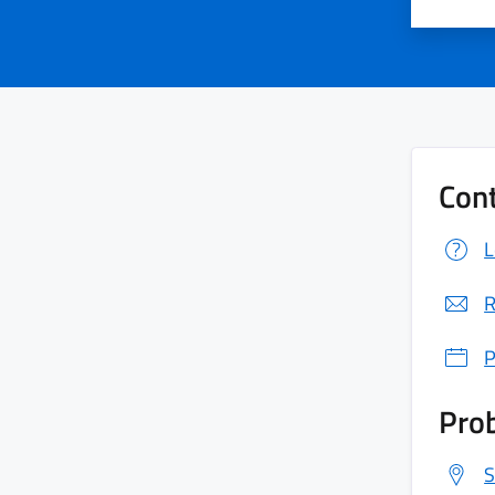
Cont
L
R
P
Prob
S