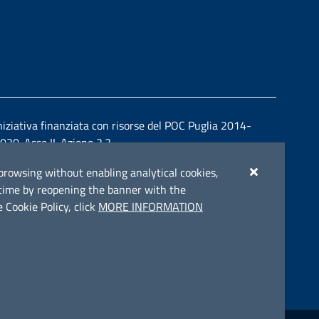
niziativa finanziata con risorse del POC Puglia 2014-
020. Asse II. Azione 2.3.
ue browsing without enabling analytical cookies,
y time by reopening the banner with the
 Cookie Policy, click
MORE INFORMATION