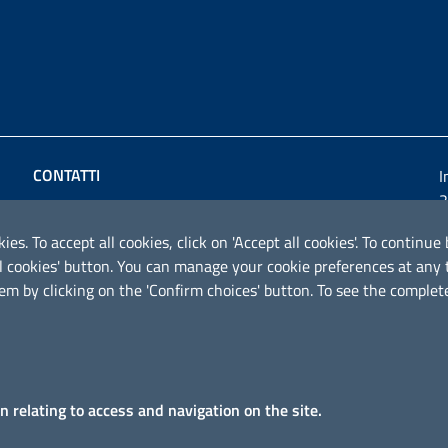
CONTATTI
I
2
Comune di Montemesola
Via Roma 23 - 74020 Montemesola (TA)
ies. To accept all cookies, click on 'Accept all cookies'. To contin
ical cookies' button. You can manage your cookie preferences at an
P.IVA: 01749850739
em by clicking on the 'Confirm choices' button. To see the complete
Codice fiscale: 80010090738
Email:
segreteria@comune.montemesola.ta.it
Posta Eelettronica Certificata:
comunemontemesola@pec.rupar.puglia.it
on relating to access and navigation on the site.