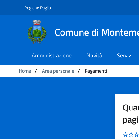
Navigation
Skip to Content
Regione Puglia
Comune di Montem
Amministrazione
Novità
Servizi
You are:
Home
/
Area personale
/
Pagamenti
Pagamenti
Quan
pag