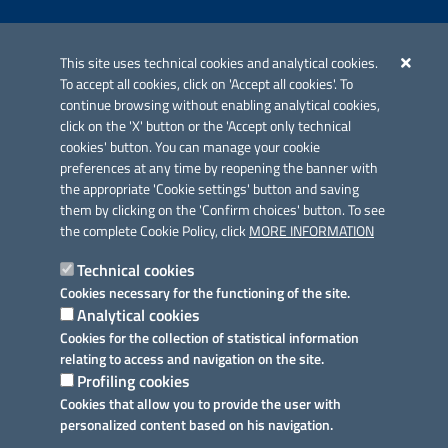
Iniziativa finanziata con risorse del POC Puglia 2014-2020. Asse II.
Azione 2.3.
This site uses technical cookies and analytical cookies.
To accept all cookies, click on 'Accept all cookies'. To
continue browsing without enabling analytical cookies,
click on the 'X' button or the 'Accept only technical
cookies' button. You can manage your cookie
preferences at any time by reopening the banner with
Link utili
the appropriate 'Cookie settings' button and saving
Informativa privacy
them by clicking on the 'Confirm choices' button. To see
the complete Cookie Policy, click
MORE INFORMATION
Cookie policy
Technical cookies
Dichiarazione di accessibilità
Cookies necessary for the functioning of the site.
Analytical cookies
Note legali
Cookies for the collection of statistical information
relating to access and navigation on the site.
Domande frequenti
Profiling cookies
Cookies that allow you to provide the user with
Richiesta assistenza
personalized content based on his navigation.