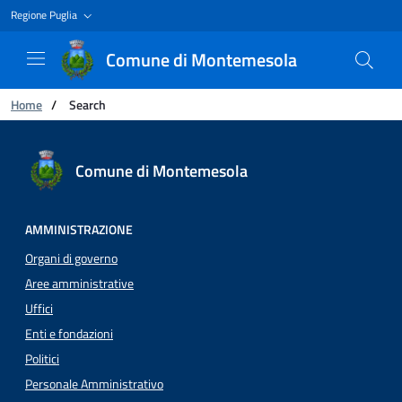
Regione Puglia
Comune di Montemesola
You are:
Home
/
Search
Search
Comune di Montemesola
AMMINISTRAZIONE
Organi di governo
Aree amministrative
Uffici
Enti e fondazioni
Politici
Personale Amministrativo