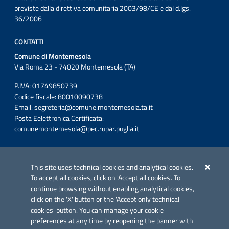
previste dalla direttiva comunitaria 2003/98/CE e dal d.lgs.
36/2006
CONTATTI
Comune di Montemesola
Via Roma 23 - 74020 Montemesola (TA)
P.IVA: 01749850739
Codice fiscale: 80010090738
Email:
segreteria@comune.montemesola.ta.it
Posta Eelettronica Certificata:
comunemontemesola@pec.rupar.puglia.it
Iniziativa finanziata con risorse del POC Puglia 2014-2020. Asse II.
Azione 2.3.
This site uses technical cookies and analytical cookies.
To accept all cookies, click on 'Accept all cookies'. To
continue browsing without enabling analytical cookies,
click on the 'X' button or the 'Accept only technical
cookies' button. You can manage your cookie
preferences at any time by reopening the banner with
Link utili