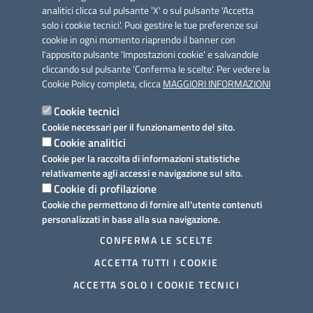
analitici clicca sul pulsante 'X' o sul pulsante 'Accetta
solo i cookie tecnici'. Puoi gestire le tue preferenze sui
cookie in ogni momento riaprendo il banner con
Link utili
l'apposito pulsante 'Impostazioni cookie' e salvandole
Informativa privacy
cliccando sul pulsante 'Conferma le scelte'. Per vedere la
Cookie Policy completa, clicca
MAGGIORI INFORMAZIONI
Cookie policy
Cookie tecnici
Dichiarazione di accessibilità
Cookie necessari per il funzionamento del sito.
Cookie analitici
Note legali
Cookie per la raccolta di informazioni statistiche
relativamente agli accessi e navigazione sul sito.
Domande frequenti
Cookie di profilazione
Cookie che permettono di fornire all'utente contenuti
Richiesta assistenza
personalizzati in base alla sua navigazione.
Prenotazione appuntamento
CONFERMA LE SCELTE
ACCETTA TUTTI I COOKIE
Segnalazione disservizio
ACCETTA SOLO I COOKIE TECNICI
Mappa del sito
Ulteriori informazioni