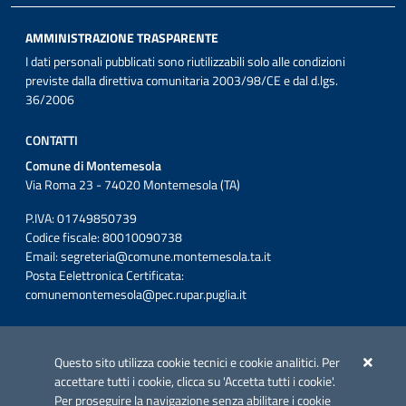
AMMINISTRAZIONE TRASPARENTE
I dati personali pubblicati sono riutilizzabili solo alle condizioni
previste dalla direttiva comunitaria 2003/98/CE e dal d.lgs.
36/2006
CONTATTI
Comune di Montemesola
Via Roma 23 - 74020 Montemesola (TA)
P.IVA: 01749850739
Codice fiscale: 80010090738
Email:
segreteria@comune.montemesola.ta.it
Posta Eelettronica Certificata:
comunemontemesola@pec.rupar.puglia.it
Iniziativa finanziata con risorse del POC Puglia 2014-2020. Asse II.
Azione 2.3.
Questo sito utilizza cookie tecnici e cookie analitici. Per
accettare tutti i cookie, clicca su 'Accetta tutti i cookie'.
Per proseguire la navigazione senza abilitare i cookie