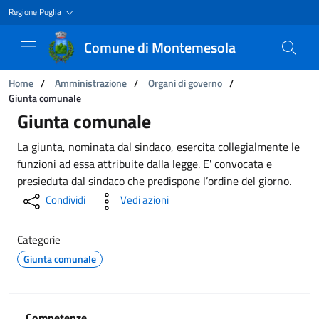
Regione Puglia
Comune di Montemesola
Ti trovi in:
Home
/
Amministrazione
/
Organi di governo
/
Giunta comunale
Giunta comunale
Giunta comunale
La giunta, nominata dal sindaco, esercita collegialmente le
funzioni ad essa attribuite dalla legge. E' convocata e
presieduta dal sindaco che predispone l’ordine del giorno.
Condividi
Vedi azioni
Categorie
Giunta comunale
Competenze