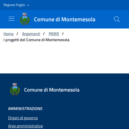
Regione Puglia
Comune di Montemesola
Ti trovi in:
Home
/
Argomenti
/
PNRR
/
I progetti del Comune di Montemesola
I progetti del Comune di Montemesola
Comune di Montemesola
AMMINISTRAZIONE
Organi di governo
Aree amministrative