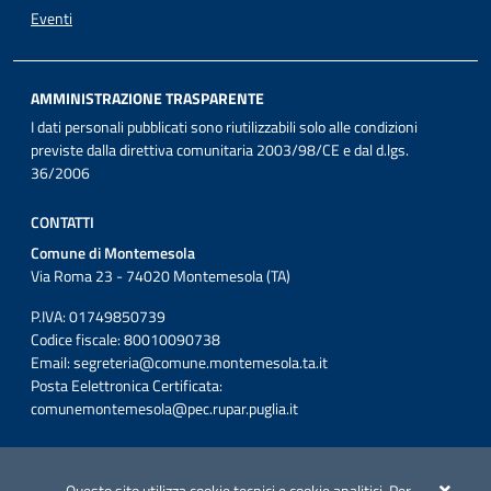
Eventi
AMMINISTRAZIONE TRASPARENTE
I dati personali pubblicati sono riutilizzabili solo alle condizioni
previste dalla direttiva comunitaria 2003/98/CE e dal d.lgs.
36/2006
CONTATTI
Comune di Montemesola
Via Roma 23 - 74020 Montemesola (TA)
P.IVA: 01749850739
Codice fiscale: 80010090738
Email:
segreteria@comune.montemesola.ta.it
Posta Eelettronica Certificata:
comunemontemesola@pec.rupar.puglia.it
Iniziativa finanziata con risorse del POC Puglia 2014-2020. Asse II.
Azione 2.3.