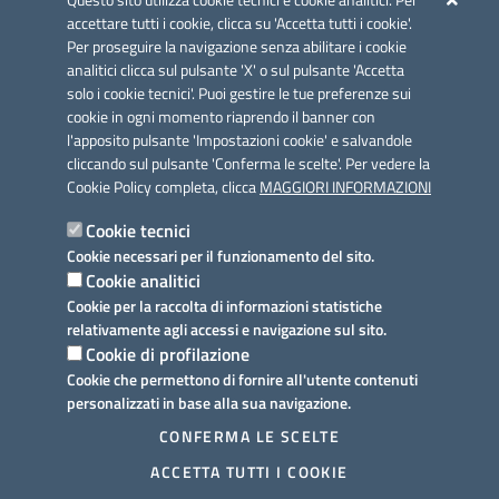
Questo sito utilizza cookie tecnici e cookie analitici. Per
accettare tutti i cookie, clicca su 'Accetta tutti i cookie'.
Per proseguire la navigazione senza abilitare i cookie
analitici clicca sul pulsante 'X' o sul pulsante 'Accetta
solo i cookie tecnici'. Puoi gestire le tue preferenze sui
cookie in ogni momento riaprendo il banner con
Link utili
l'apposito pulsante 'Impostazioni cookie' e salvandole
Informativa privacy
cliccando sul pulsante 'Conferma le scelte'. Per vedere la
Cookie Policy completa, clicca
MAGGIORI INFORMAZIONI
Cookie policy
Cookie tecnici
Dichiarazione di accessibilità
Cookie necessari per il funzionamento del sito.
Cookie analitici
Note legali
Cookie per la raccolta di informazioni statistiche
relativamente agli accessi e navigazione sul sito.
Domande frequenti
Cookie di profilazione
Cookie che permettono di fornire all'utente contenuti
Richiesta assistenza
personalizzati in base alla sua navigazione.
Prenotazione appuntamento
CONFERMA LE SCELTE
ACCETTA TUTTI I COOKIE
Segnalazione disservizio