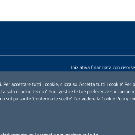
Iniziativa finanziata con risors
i. Per accettare tutti i cookie, clicca su 'Accetta tutti i cookie'. Pe
cetta solo i cookie tecnici'. Puoi gestire le tue preferenze sui cooki
do sul pulsante 'Conferma le scelte'. Per vedere la Cookie Policy c
relativamente agli accessi e navigazione sul sito.