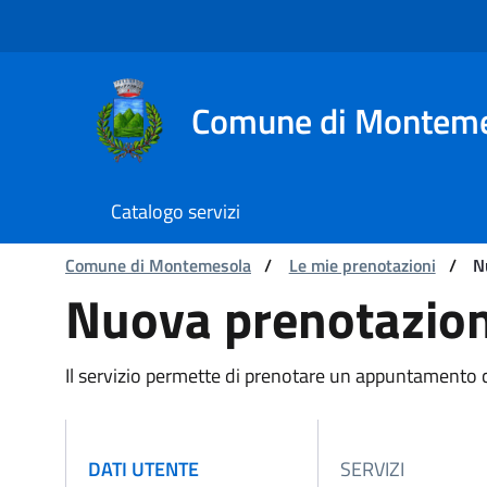
Navigazione
Salta al contenuto
Comune di Montem
Catalogo servizi
Ti trovi in:
Comune di Montemesola
/
Le mie prenotazioni
/
N
Nuova prenotazione
Nuova prenotazio
Il servizio permette di prenotare un appuntamento c
ATTIVO
DATI UTENTE
SERVIZI