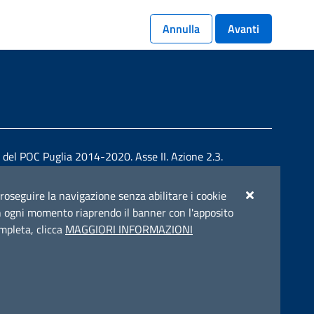
Annulla
Avanti
e del POC Puglia 2014-2020. Asse II. Azione 2.3.
r proseguire la navigazione senza abilitare i cookie
e in ogni momento riaprendo il banner con l'apposito
ompleta, clicca
MAGGIORI INFORMAZIONI