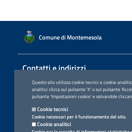
Comune di Montemesola
Contatti e indirizzi
Comune di Montemesola
Questo sito utilizza cookie tecnici e cookie analitic
Via Roma 23 - 74020 Montemesola (TA)
analitici clicca sul pulsante 'X' o sul pulsante 'Ac
pulsante 'Impostazioni cookie' e salvandole cliccan
P.IVA: 01749850739
Codice fiscale: 80010090738
Cookie tecnici
Email:
segreteria@comune.montemesola.ta.it
Cookie necessari per il funzionamento del sito.
Posta Eelettronica Certificata:
Cookie analitici
comunemontemesola@pec.rupar.puglia.it
Cookie per la raccolta di informazioni statistiche 